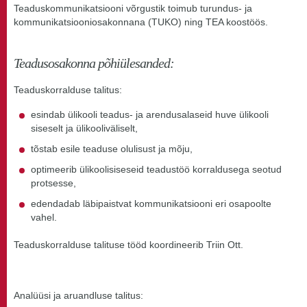
Teaduskommunikatsiooni võrgustik toimub turundus- ja
kommunikatsiooniosakonnana (TUKO) ning TEA koostöös.
Teadusosakonna põhiülesanded:
Teaduskorralduse talitus:
esindab ülikooli teadus- ja arendusalaseid huve ülikooli
siseselt ja ülikooliväliselt,
tõstab esile teaduse olulisust ja mõju,
optimeerib ülikoolisiseseid teadustöö korraldusega seotud
protsesse,
edendadab läbipaistvat kommunikatsiooni eri osapoolte
vahel.
Teaduskorralduse talituse tööd koordineerib Triin Ott.
Analüüsi ja aruandluse talitus: