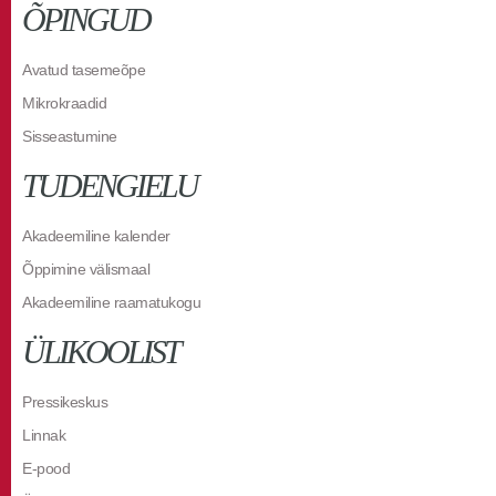
ÕPINGUD
Avatud tasemeõpe
Mikrokraadid
Sisseastumine
TUDENGIELU
Akadeemiline kalender
Õppimine välismaal
Akadeemiline raamatukogu
ÜLIKOOLIST
Pressikeskus
Linnak
E-pood