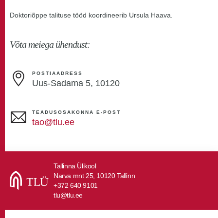
Doktoriõppe talituse tööd koordineerib Ursula Haava.
Võta meiega ühendust:
POSTIAADRESS
Uus-Sadama 5, 10120
TEADUSOSAKONNA E-POST
tao@tlu.ee
Tallinna Ülikool
Narva mnt 25, 10120 Tallinn
+372 640 9101
tlu@tlu.ee