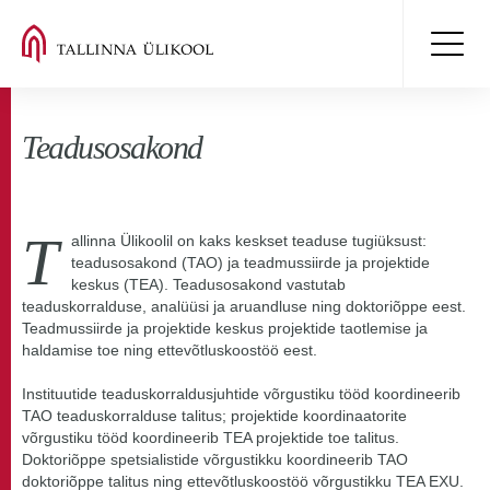
Teadusosakond
T
allinna Ülikoolil on kaks keskset teaduse tugiüksust:
teadusosakond (TAO) ja teadmussiirde ja projektide
keskus (TEA). Teadusosakond vastutab
teaduskorralduse, analüüsi ja aruandluse ning doktoriõppe eest.
Teadmussiirde ja projektide keskus projektide taotlemise ja
haldamise toe ning ettevõtluskoostöö eest.
Instituutide teaduskorraldusjuhtide võrgustiku tööd koordineerib
TAO teaduskorralduse talitus; projektide koordinaatorite
võrgustiku tööd koordineerib TEA projektide toe talitus.
Doktoriõppe spetsialistide võrgustikku koordineerib TAO
doktoriõppe talitus ning ettevõtluskoostöö võrgustikku TEA EXU.