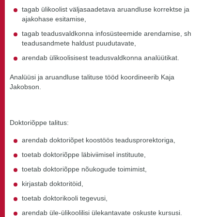
tagab ülikoolist väljasaadetava aruandluse korrektse ja
ajakohase esitamise,
tagab teadusvaldkonna infosüsteemide arendamise, sh
teadusandmete haldust puudutavate,
arendab ülikoolisisest teadusvaldkonna analüütikat.
Analüüsi ja aruandluse talituse tööd koordineerib Kaja
Jakobson.
Doktoriõppe talitus:
arendab doktoriõpet koostöös teadusprorektoriga,
toetab doktoriõppe läbiviimisel instituute,
toetab doktoriõppe nõukogude toimimist,
kirjastab doktoritöid,
toetab doktorikooli tegevusi,
arendab üle-ülikoolilisi ülekantavate oskuste kursusi.