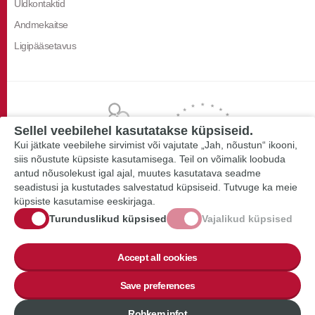
Üldkontaktid
Andmekaitse
Ligipääsetavus
Sellel veebilehel kasutatakse küpsiseid.
Kui jätkate veebilehe sirvimist või vajutate „Jah, nõustun“ ikooni,
siis nõustute küpsiste kasutamisega. Teil on võimalik loobuda
antud nõusolekust igal ajal, muutes kasutatava seadme
seadistusi ja kustutades salvestatud küpsiseid. Tutvuge ka meie
küpsiste kasutamise eeskirjaga.
Turunduslikud küpsised
Vajalikud küpsised
Accept all cookies
Save preferences
Rohkem infot