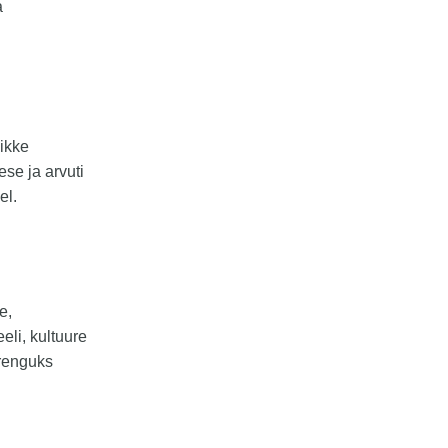
a
ikke
se ja arvuti
el.
e,
eli, kultuure
arenguks