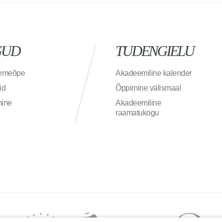
GUD
TUDENGIELU
semeõpe
Akadeemiline kalender
id
Õppimine välismaal
mine
Akadeemiline
raamatukogu