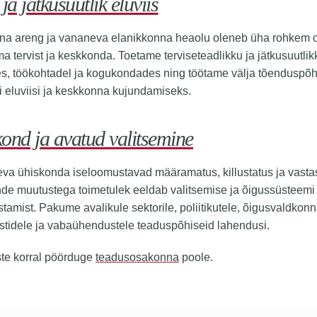
ja jätkusuutlik eluviis
na areng ja vananeva elanikkonna heaolu oleneb üha rohkem 
a tervist ja keskkonda. Toetame terviseteadlikku ja jätkusuutlik
s, töökohtadel ja kogukondades ning töötame välja tõenduspõh
i eluviisi ja keskkonna kujundamiseks.
ond ja avatud valitsemine
a ühiskonda iseloomustavad määramatus, killustatus ja vastas
de muutustega toimetulek eeldab valitsemise ja õigussüsteemi
tamist. Pakume avalikule sektorile, poliitikutele, õigusvaldkon
istidele ja vabaühendustele teaduspõhiseid lahendusi.
te korral pöörduge
teadusosakonna
poole.