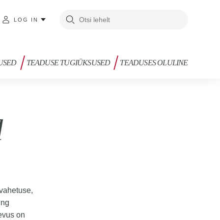
LOG IN
USED
TEADUSE TUGIÜKSUSED
TEADUSES OLULINE
d
evahetuse,
ing
evus on