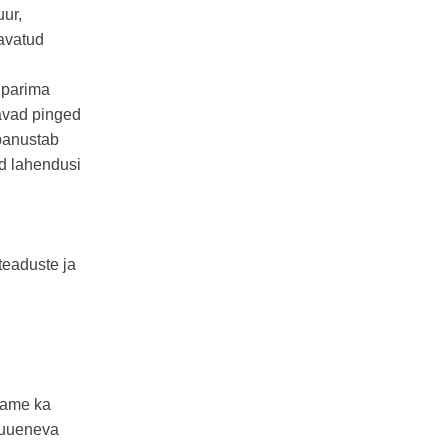
ur,
 avatud
 parima
avad pinged
panustab
d lahendusi
teaduste ja
dame ka
t uueneva