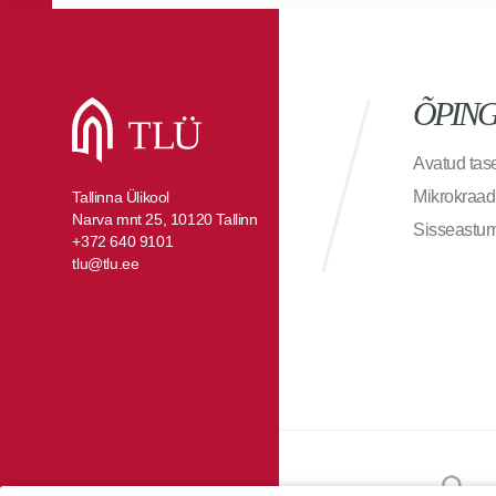
ÕPIN
Avatud ta
Mikrokraad
Tallinna Ülikool
Narva mnt 25, 10120 Tallinn
Sisseastu
+372 640 9101
tlu@tlu.ee