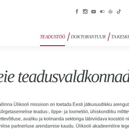
TEADUSTÖÖ
DOKTORANTUUR
TA KESK
ie teadusvaldkonna
allinna Ülikooli missioon on toetada Eesti jätkusuutlikku arengut
kõrgetasemelise teadus-, õppe- ja loometöö, ühiskondliku mõtt
ettevõtluse, avaliku ja kolmanda sektoriga läbiviidava koostöö n
lise partnerluse arendamise kaudu. Ülikooli akadeemiline teg