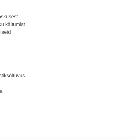
oskusest
ku käitumist
iseid
tiksõltuvus
na