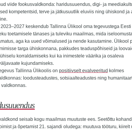
d viide fookusvaldkonda: haridusuuendus, digi- ja meediakultu
lised kompetentsid, terve ja jätkusuutlik eluviis ning ühiskond ja
ine.
l 2023–2027 keskendub Tallinna Ülikool oma tegevustega Eesti
eku toetamisele tänases ja tuleviku maailmas, mida iseloomust
amatus, aga ka uued võimalused ja nende kasutamine. Ülikool 
imimisse targa ühiskonnana, pakkudes teaduspõhiseid ja loovai
 ühiselu korraldamiseks kui ka inimestele väärika ja osaleva
väljavaate kujundamiseks.
gevus Tallinna Ülikoolis on
positiivselt evalveeritud
kolmes
ldkonnas: loodusteadustes, sotsiaalteadustes ning humanitaar
 valdkonnas.
dusuuendus
valdkond seisab kogu maailmas muutuste ees. Seetõttu kohan
imist ja õpetamist 21. sajandi oludega: muutuva tööturu, kiirel