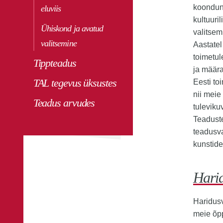
koondunu
eluviis
kultuuri
Ühiskond ja avatud
valitsem
valitsemine
Aastate
toimetul
Tippteadus
ja määr
TAL tegevus üksustes
Eesti to
nii meie
Teadus arvudes
tuleviku
Teaduste
teadusva
kunstide
Hari
Haridus
meie õpp