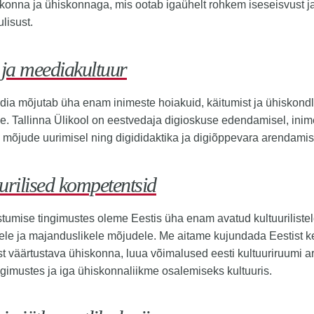
konna ja ühiskonnaga, mis ootab igaühelt rohkem iseseisvust j
lisust.
 ja meediakultuur
ia mõjutab üha enam inimeste hoiakuid, käitumist ja ühiskondl
e. Tallinna Ülikool on eestvedaja digioskuse edendamisel, inime
 mõjude uurimisel ning digididaktika ja digiõppevara arendamis
urilised kompetentsid
tumise tingimustes oleme Eestis üha enam avatud kultuurilistel
istele ja majanduslikele mõjudele. Me aitame kujundada Eestist ke
st väärtustava ühiskonna, luua võimalused eesti kultuuriruumi 
ngimustes ja iga ühiskonnaliikme osalemiseks kultuuris.