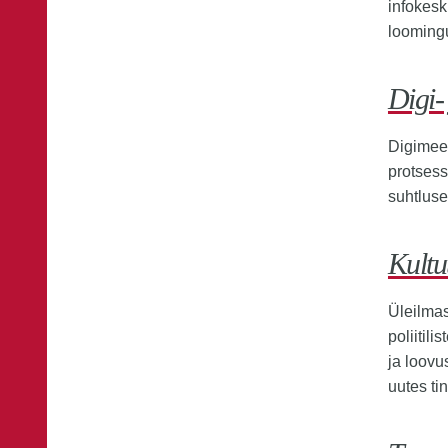
infokesk
loomingu
Digi-
Digimeed
protsess
suhtluse
Kultu
Üleilmas
poliitil
ja loovu
uutes ti