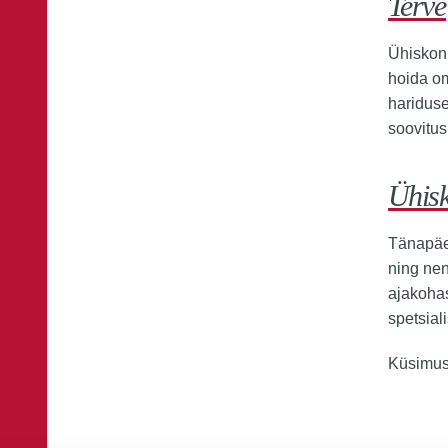
Terve 
Ühiskon
hoida om
hariduse
soovitus
Ühisk
Tänapäev
ning nen
ajakohas
spetsial
Küsimus