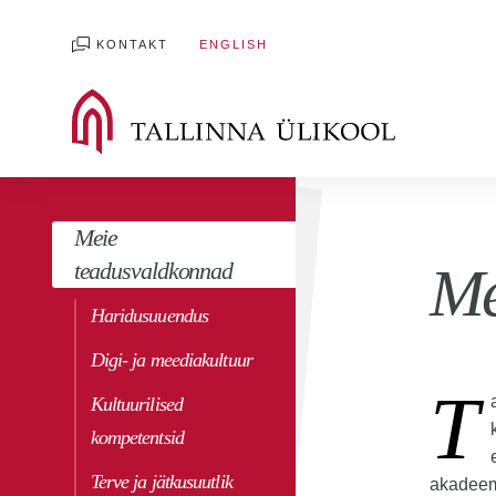
KONTAKT
ENGLISH
Meie
teadusvaldkonnad
Me
Haridusuuendus
Digi- ja meediakultuur
T
Kultuurilised
kompetentsid
Terve ja jätkusuutlik
akadeemi