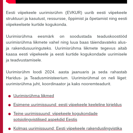
Eesti viipekeele uurimisrühm (EVKUR) uurib eesti viipekeele
struktuuri ja kasutust, ressursse, õppimist ja õpetamist ning eesti
viipekeelsete kurtide kogukonda.
Uurimisrühma eesmärk on soodustada teaduskoostööd
uurimisrühma liikmete vahel ning luua baas täiendavateks alus-
ja rakendusuuringuteks. Uurimisrühma liikmete tegevus aitab
kaasa eesti viipekeele ja eesti kurtide kogukondade uurimisele
ja teadvustamisele.
Uurimisrühm loodi 2024. aasta jaanuaris ja seda rahastab
Haridus- ja Teadusministeerium. Uurimisrühmal on neli liiget:
uurimisrühma juht, koordinaator ja kaks nooremteadurit.
Uurimisrühma liikmed
Esimene uurimissuund: eesti viipekeele keeleline kirjeldus
Teine uurimissuund: viipekeele kogukondade
sotsiolingvistilised aspekdid Eestis
Kolmas uurimissuund: Eesti viipekeele rakenduslingvistika