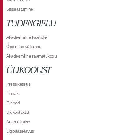
Sisseastumine
TUDENGIELU
Akadeemiline kalender
Õppimine välismaal
Akadeemiline raamatukogu
ÜLIKOOLIST
Pressikeskus
Linnak
E-pood
Üldkontaktid
Andmekaitse
Ligipääsetavus