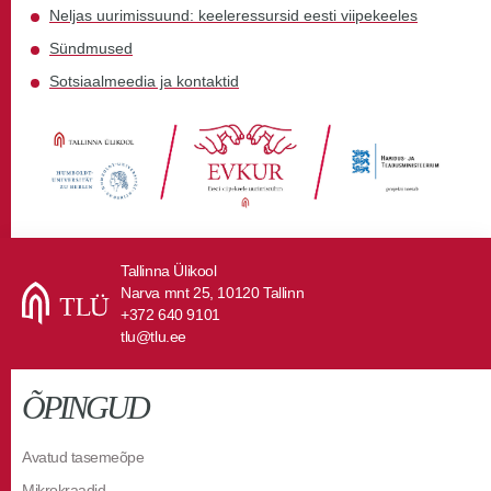
Neljas uurimissuund: keeleressursid eesti viipekeeles
Sündmused
Sotsiaalmeedia ja kontaktid
Tallinna Ülikool
Narva mnt 25, 10120 Tallinn
+372 640 9101
tlu@tlu.ee
ÕPINGUD
Avatud tasemeõpe
Mikrokraadid