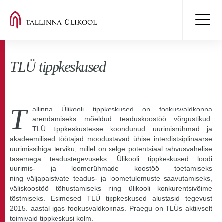
TLÜ tippkeskused
T
allinna Ülikooli tippkeskused on
fookusvaldkonna
arendamiseks mõeldud teaduskoostöö võrgustikud.
TLÜ tippkeskustesse koondunud uurimisrühmad ja
akadeemilised töötajad moodustavad ühise interdistsiplinaarse
uurimissihiga terviku, millel on selge potentsiaal rahvusvahelise
tasemega teadustegevuseks. Ülikooli tippkeskused loodi
uurimis- ja loomerühmade koostöö toetamiseks
ning väljapaistvate teadus- ja loometulemuste saavutamiseks,
väliskoostöö tõhustamiseks ning ülikooli konkurentsivõime
tõstmiseks. Esimesed TLÜ tippkeskused alustasid tegevust
2015. aastal igas fookusvaldkonnas. Praegu on TLÜs aktiivselt
toimivaid tippkeskusi kolm.