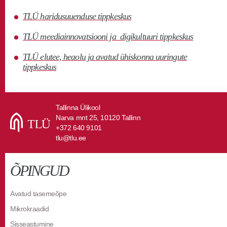
TLÜ haridusuuenduse tippkeskus
TLÜ meediainnovatsiooni ja digikultuuri tippkeskus
TLÜ elutee, heaolu ja avatud ühiskonna uuringute
tippkeskus
Tallinna Ülikool
Narva mnt 25, 10120 Tallinn
+372 640 9101
tlu@tlu.ee
ÕPINGUD
Avatud tasemeõpe
Mikrokraadid
Sisseastumine