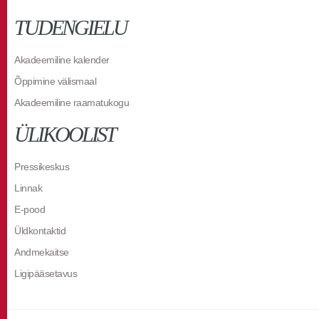
TUDENGIELU
Akadeemiline kalender
Õppimine välismaal
Akadeemiline raamatukogu
ÜLIKOOLIST
Pressikeskus
Linnak
E-pood
Üldkontaktid
Andmekaitse
Ligipääsetavus