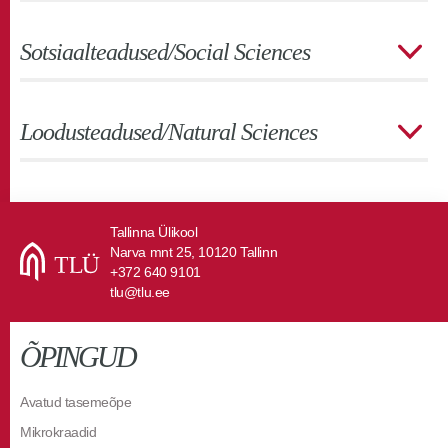
Sotsiaalteadused/Social Sciences
Loodusteadused/Natural Sciences
Tallinna Ülikool
Narva mnt 25, 10120 Tallinn
+372 640 9101
tlu@tlu.ee
ÕPINGUD
Avatud tasemeõpe
Mikrokraadid