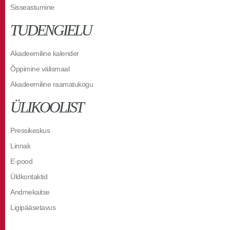
Sisseastumine
TUDENGIELU
Akadeemiline kalender
Õppimine välismaal
Akadeemiline raamatukogu
ÜLIKOOLIST
Pressikeskus
Linnak
E-pood
Üldkontaktid
Andmekaitse
Ligipääsetavus