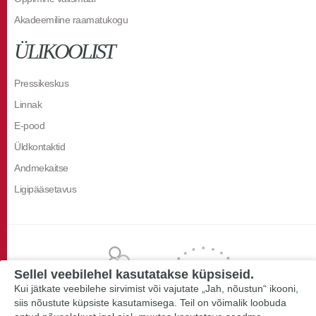
Akadeemiline raamatukogu
ÜLIKOOLIST
Pressikeskus
Linnak
E-pood
Üldkontaktid
Andmekaitse
Ligipääsetavus
Sellel veebilehel kasutatakse küpsiseid.
Kui jätkate veebilehe sirvimist või vajutate „Jah, nõustun“ ikooni,
siis nõustute küpsiste kasutamisega. Teil on võimalik loobuda