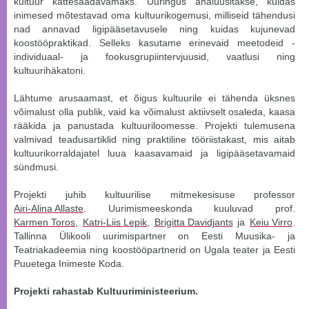
kultuur kättesaadavamaks. Uuringus analüüsitakse, kuidas
inimesed mõtestavad oma kultuurikogemusi, milliseid tähendusi
nad annavad ligipääsetavusele ning kuidas kujunevad
koostööpraktikad. Selleks kasutame erinevaid meetodeid -
individuaal- ja fookusgrupiintervjuusid, vaatlusi ning
kultuurihäkatoni.
Lähtume arusaamast, et õigus kultuurile ei tähenda üksnes
võimalust olla publik, vaid ka võimalust aktiivselt osaleda, kaasa
rääkida ja panustada kultuuriloomesse. Projekti tulemusena
valmivad teadusartiklid ning praktiline tööriistakast, mis aitab
kultuurikorraldajatel luua kaasavamaid ja ligipääsetavamaid
sündmusi.
Projekti juhib kultuurilise mitmekesisuse professor
Airi-Alina Allaste
. Uurimismeeskonda kuuluvad prof.
Karmen Toros
,
Katri-Liis Lepik
,
Brigitta Davidjants
ja
Keiu Virro
.
Tallinna Ülikooli uurimispartner on Eesti Muusika- ja
Teatriakadeemia ning koostööpartnerid on Ugala teater ja Eesti
Puuetega Inimeste Koda.
Projekti rahastab Kultuuriministeerium.