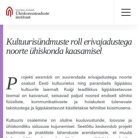
Kultuurisündmuste roll erivajadustega
noorte ühiskonda kaasamisel
P
rojekti eesmärk on suurendada erivajadustega noorte
osalust Eesti kultuurielus ning parandada ligipääsu
kultuurile laiemalt. Kuigi teadlikkus ligipääsetavuse
teemal on kasvanud, seisavad paljud noored endiselt silmitsi
füüsiliste, kommunikatiivsete ja hoiakutest tulenevate
takistustega ja ligipääsetavust käsitletakse tehnilise küsimusena.
Kultuuris osalemine on oluline kuuluvustunde, loovuse ja
ühiskondliku sidususe kujunemisel. Seetõttu keskendub projekt
teadmiste ja praktiliste lahenduste arendamisele, et muuta