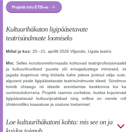
Projekti info ETIS-es
Kultuurihäkaton ligipääsetavate
teatrisündmuste loomiseks
Millal ja kus:
20.–21. aprillil 2026 Viljandis, Ugala teatris
Mis:
Selles koosloomeformaadis kohtuvad teatriprofessionaalid
ja kultuurihuvilised puuete või erivajadustega inimesed, et
jagada kogemusi ning töötada kahe päeva jooksul välja uute,
algusest peale ligipääsetavate teatrisündmuste ideed. Sündmus
toimib ühtaegu nii ideede arendamise keskkonna kui ka
uurimisolukorrana. Projekti raames uuritakse, kuidas kujunevad
ligipääsetavad kultuuripraktikad ning milline on nende roll
ühiskondliku kaasatuse ja osaluse toetamisel.
Loe kultuurihäkatoni kohta: mis see on ja
kuidas toimub