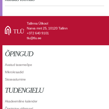
Tallinna Ülikool
Narva mnt 25, 10120 Tallinn
+372 640 9101
tlu@tlu.ee
ÕPINGUD
Avatud tasemeõpe
Mikrokraadid
Sisseastumine
TUDENGIELU
Akadeemiline kalender
Õppimine välismaal