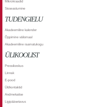
Mikrokraadid
Sisseastumine
TUDENGIELU
Akadeemiline kalender
Õppimine välismaal
Akadeemiline raamatukogu
ÜLIKOOLIST
Pressikeskus
Linnak
E-pood
Üldkontaktid
Andmekaitse
Ligipääsetavus