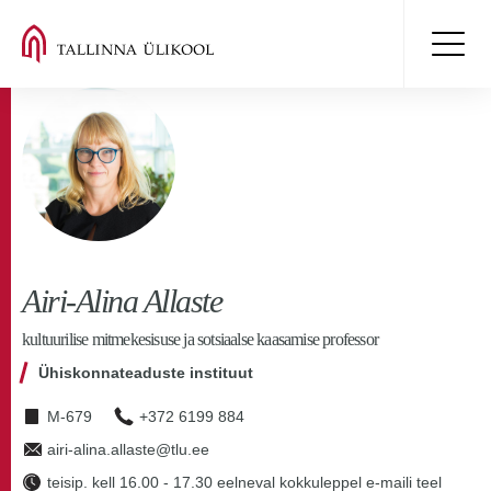
Airi-Alina Allaste
kultuurilise mitmekesisuse ja sotsiaalse kaasamise professor
Ühiskonnateaduste instituut
M-679
+372 6199 884
airi-alina.allaste@tlu.ee
teisip. kell 16.00 - 17.30 eelneval kokkuleppel e-maili teel