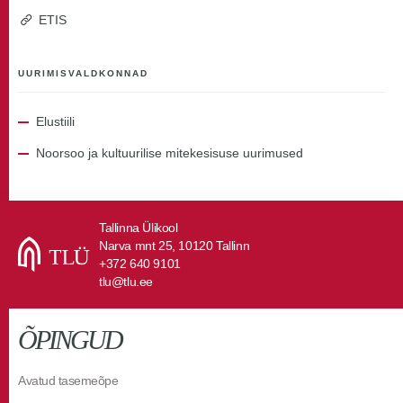
ETIS
UURIMISVALDKONNAD
Elustiili
Noorsoo ja kultuurilise mitekesisuse uurimused
Tallinna Ülikool
Narva mnt 25, 10120 Tallinn
+372 640 9101
tlu@tlu.ee
ÕPINGUD
Avatud tasemeõpe