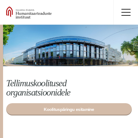
Tellimuskoolitused
organisatsioonidele
Koolituspäringu esitamine