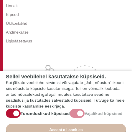
Linnak
E-pood
Üldkontaktid
Andmekaitse
Ligipääsetavus
Sellel veebilehel kasutatakse küpsiseid.
Kui jätkate veebilehe sirvimist või vajutate „Jah, nõustun“ ikooni,
siis nõustute küpsiste kasutamisega. Teil on võimalik loobuda
antud nõusolekust igal ajal, muutes kasutatava seadme
seadistusi ja kustutades salvestatud küpsiseid. Tutvuge ka meie
küpsiste kasutamise eeskirjaga.
Turunduslikud küpsised
Vajalikud küpsised
Accept all cookies