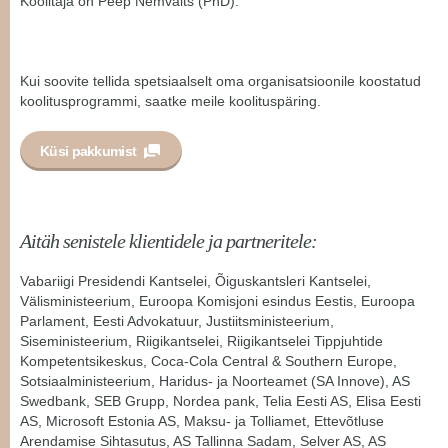
Koolitaja on Peep Nemvalts (PhD).
Kui soovite tellida spetsiaalselt oma organisatsioonile koostatud
koolitusprogrammi, saatke meile koolituspäring.
Küsi pakkumist
Aitäh senistele klientidele ja partneritele:
Vabariigi Presidendi Kantselei, Õiguskantsleri Kantselei,
Välisministeerium, Euroopa Komisjoni esindus Eestis, Euroopa
Parlament, Eesti Advokatuur, Justiitsministeerium,
Siseministeerium, Riigikantselei, Riigikantselei Tippjuhtide
Kompetentsikeskus, Coca-Cola Central & Southern Europe,
Sotsiaalministeerium, Haridus- ja Noorteamet (SA Innove), AS
Swedbank, SEB Grupp, Nordea pank, Telia Eesti AS, Elisa Eesti
AS, Microsoft Estonia AS, Maksu- ja Tolliamet, Ettevõtluse
Arendamise Sihtasutus, AS Tallinna Sadam, Selver AS, AS