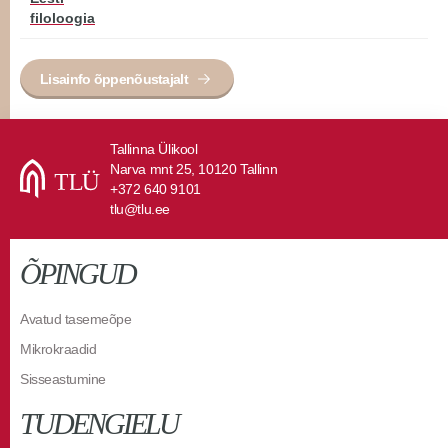
filoloogia
Lisainfo õppenõustajalt
Tallinna Ülikool
Narva mnt 25, 10120 Tallinn
+372 640 9101
tlu@tlu.ee
ÕPINGUD
Avatud tasemeõpe
Mikrokraadid
Sisseastumine
TUDENGIELU