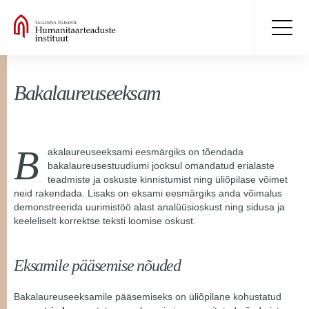
Bakalaureuseeksam
B
akalaureuseeksami eesmärgiks on tõendada
bakalaureusestuudiumi jooksul omandatud erialaste
teadmiste ja oskuste kinnistumist ning üliõpilase võimet
neid rakendada. Lisaks on eksami eesmärgiks anda võimalus
demonstreerida uurimistöö alast analüüsioskust ning sidusa ja
keeleliselt korrektse teksti loomise oskust.
Eksamile pääsemise nõuded
Bakalaureuseeksamile pääsemiseks on üliõpilane kohustatud