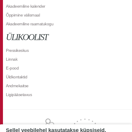
Akadeemiline kalender
Õppimine välismaal
Akadeemiline raamatukogu
ÜLIKOOLIST
Pressikeskus
Linnak
E-pood
Üldkontaktid
Andmekaitse
Ligipääsetavus
Sellel veebilehel kasutatakse küpsiseid.