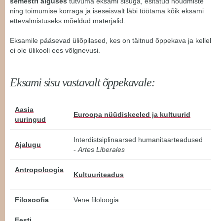
semestri alguses
tutvuma eksami sisuga, esitatud nõudmiste
ning toimumise korraga ja iseseisvalt läbi töötama kõik eksami
ettevalmistuseks mõeldud materjalid.
Eksamile pääsevad üliõpilased, kes on täitnud õppekava ja kellel
ei ole ülikooli ees võlgnevusi.
Eksami sisu vastavalt õppekavale:
Aasia
Euroopa nüüdiskeeled ja kultuurid
uuringud
Interdistsiplinaarsed humanitaarteadused
Ajalugu
-
Artes Liberales
Antropoloogia
Kultuuriteadus
Filosoofia
Vene filoloogia
Eesti