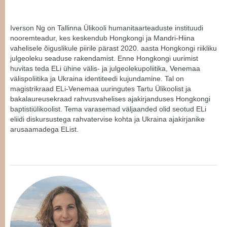
Iverson Ng on Tallinna Ülikooli humanitaarteaduste instituudi
nooremteadur, kes keskendub Hongkongi ja Mandri-Hiina
vahelisele õiguslikule piirile pärast 2020. aasta Hongkongi riikliku
julgeoleku seaduse rakendamist. Enne Hongkongi uurimist
huvitas teda ELi ühine välis- ja julgeolekupoliitika, Venemaa
välispoliitika ja Ukraina identiteedi kujundamine. Tal on
magistrikraad ELi-Venemaa uuringutes Tartu Ülikoolist ja
bakalaureusekraad rahvusvahelises ajakirjanduses Hongkongi
baptistiülikoolist. Tema varasemad väljaanded olid seotud ELi
eliidi diskursustega rahvatervise kohta ja Ukraina ajakirjanike
arusaamadega EList.