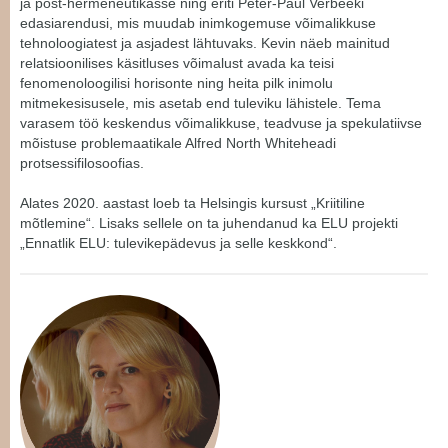
ja post-hermeneutikasse ning eriti Peter-Paul Verbeeki
edasiarendusi, mis muudab inimkogemuse võimalikkuse
tehnoloogiatest ja asjadest lähtuvaks. Kevin näeb mainitud
relatsioonilises käsitluses võimalust avada ka teisi
fenomenoloogilisi horisonte ning heita pilk inimolu
mitmekesisusele, mis asetab end tuleviku lähistele. Tema
varasem töö keskendus võimalikkuse, teadvuse ja spekulatiivse
mõistuse problemaatikale Alfred North Whiteheadi
protsessifilosoofias.
Alates 2020. aastast loeb ta Helsingis kursust „Kriitiline
mõtlemine“. Lisaks sellele on ta juhendanud ka ELU projekti
„Ennatlik ELU: tulevikepädevus ja selle keskkond“.