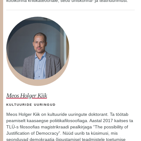
koolkonna kriitikateooriale, seob ühiskonna- ja teatriuurimust.
Meos Holger Kiik
KULTUURIDE UURINGUD
Meos Holger Kiik on kultuuride uuringute doktorant. Ta töötab
peamiselt kaasaegse poliitikafilosoofiaga. Aastal 2017 kaitses ta
TLÜ-s filosoofias magistrikraadi pealkirjaga “The possibility of
Justification of Democracy”. Nüüd uurib ta küsimusi, mis
seonduvad demokraatia õigustamisel teadmistele toetumise