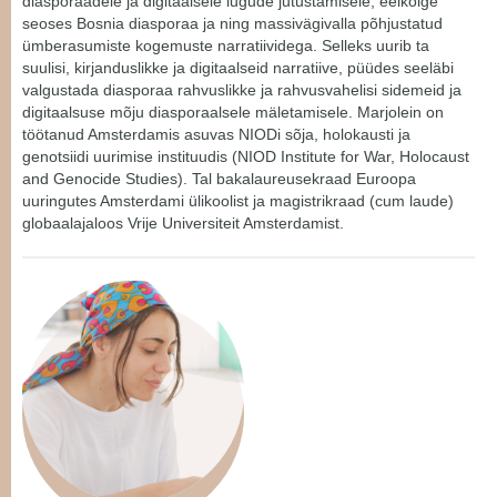
diasporaadele ja digitaalsele lugude jutustamisele, eelkõige
seoses Bosnia diasporaa ja ning massivägivalla põhjustatud
ümberasumiste kogemuste narratiividega. Selleks uurib ta
suulisi, kirjanduslikke ja digitaalseid narratiive, püüdes seeläbi
valgustada diasporaa rahvuslikke ja rahvusvahelisi sidemeid ja
digitaalsuse mõju diasporaalsele mäletamisele. Marjolein on
töötanud Amsterdamis asuvas NIODi sõja, holokausti ja
genotsiidi uurimise instituudis (NIOD Institute for War, Holocaust
and Genocide Studies). Tal bakalaureusekraad Euroopa
uuringutes Amsterdami ülikoolist ja magistrikraad (cum laude)
globaalajaloos Vrije Universiteit Amsterdamist.