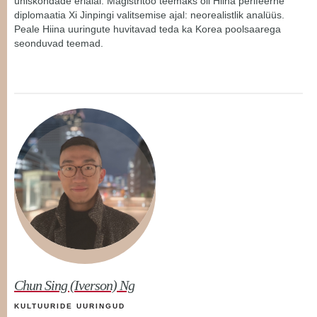
ühiskondade erialal. Magistritöö teemaks oli Hiina perifeerne
diplomaatia Xi Jinpingi valitsemise ajal: neorealistlik analüüs.
Peale Hiina uuringute huvitavad teda ka Korea poolsaarega
seonduvad teemad.
Chun Sing (Iverson) Ng
KULTUURIDE UURINGUD