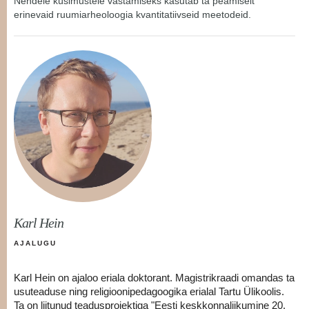
Nendele küsimustele vastamiseks kasutab ta peamiselt
erinevaid ruumiarheoloogia kvantitatiivseid meetodeid.
Karl Hein
AJALUGU
Karl Hein on ajaloo eriala doktorant. Magistrikraadi omandas ta
usuteaduse ning religioonipedagoogika erialal Tartu Ülikoolis.
Ta on liitunud teadusprojektiga "Eesti keskkonnaliikumine 20.