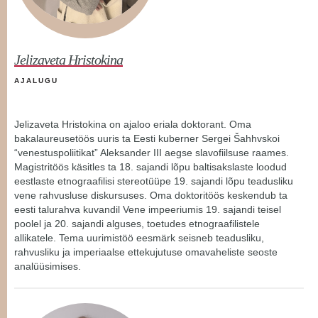
Jelizaveta Hristokina
AJALUGU
Jelizaveta Hristokina on ajaloo eriala doktorant. Oma
bakalaureusetöös uuris ta Eesti kuberner Sergei Šahhvskoi
“venestuspoliitikat” Aleksander III aegse slavofiilsuse raames.
Magistritöös käsitles ta 18. sajandi lõpu baltisakslaste loodud
eestlaste etnograafilisi stereotüüpe 19. sajandi lõpu teadusliku
vene rahvusluse diskursuses. Oma doktoritöös keskendub ta
eesti talurahva kuvandil Vene impeeriumis 19. sajandi teisel
poolel ja 20. sajandi alguses, toetudes etnograafilistele
allikatele. Tema uurimistöö eesmärk seisneb teadusliku,
rahvusliku ja imperiaalse ettekujutuse omavaheliste seoste
analüüsimises.