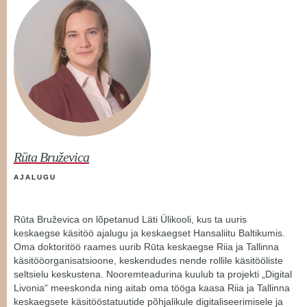
Rūta Bruževica
AJALUGU
Rūta Bruževica on lõpetanud Läti Ülikooli, kus ta uuris
keskaegse käsitöö ajalugu ja keskaegset Hansaliitu Baltikumis.
Oma doktoritöö raames uurib Rūta keskaegse Riia ja Tallinna
käsitööorganisatsioone, keskendudes nende rollile käsitööliste
seltsielu keskustena. Nooremteadurina kuulub ta projekti „Digital
Livonia“ meeskonda ning aitab oma tööga kaasa Riia ja Tallinna
keskaegsete käsitööstatuutide põhjalikule digitaliseerimisele ja