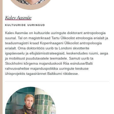
Kalev Aasmäe
KULTUURIDE UURINGUD
Kalev Aasmäe on kultuuride uuringute doktorant antropoloogia
suunal. Tal on magistrikraad Tartu Ülikoolist etnoloogia erialalt ja
teadusmagistri kraad Kopenhaageni Ülikoolist antropoloogia
erialalt. Oma doktoritöös uurib ta Londoni skvotterite
igapäevaelu ja ellujäämisstrateegiaid, keskendudes ruumi, aega
ja mobiilsust puudutavatele teemadele. Samuti uurib ta
Stockholmi kõrgema majanduskooli Riia esinduse/Balti
rahvusvahelise majanduspoliitika uuringute keskuse
ühisprojektis tagasirännet Baltikumi riikidesse.