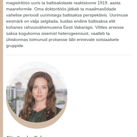
magistritöös uuris ta baltisakslaste reaktsioone 1919. aasta
maareformile. Oma doktoritöös jätkab ta maailmasõdade
vahelise perioodi uurimisega baltisaksa perspektiivis. Uurimuse
eesmärk on välja selgitada, kuidas endine baltisaksa eliit
kohanes rahvusvähemusena Eesti Vabariigis. Võttes arvesse
saksa kogukonna sisemist heterogeensust, vaatleb ta
ühiskonnas toimunud protsesse läbi erinevate sotsiaalsete
gruppide.