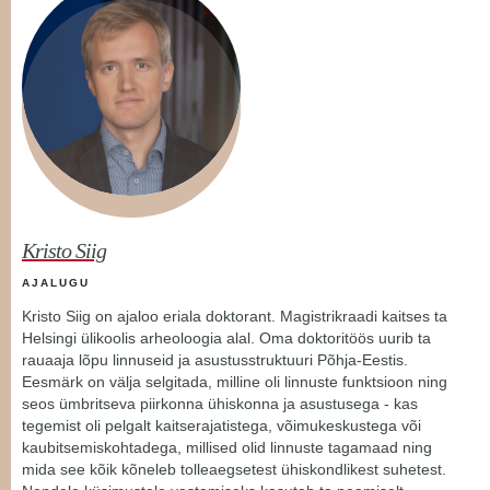
Kristo Siig
AJALUGU
Kristo Siig on ajaloo eriala doktorant. Magistrikraadi kaitses ta
Helsingi ülikoolis arheoloogia alal. Oma doktoritöös uurib ta
rauaaja lõpu linnuseid ja asustusstruktuuri Põhja-Eestis.
Eesmärk on välja selgitada, milline oli linnuste funktsioon ning
seos ümbritseva piirkonna ühiskonna ja asustusega - kas
tegemist oli pelgalt kaitserajatistega, võimukeskustega või
kaubitsemiskohtadega, millised olid linnuste tagamaad ning
mida see kõik kõneleb tolleaegsetest ühiskondlikest suhetest.