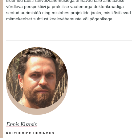
sidemed Eesti rahvusvähemustega annavad talle ainulaadse
võrdleva perspektiivi ja praktilise vaatenurga doktorikraadiga
seotud uurimistöö ning mistahes projektide jaoks, mis käsitlevad
mitmekeelset suhtlust keelevähemuste või põgenikega.
Denis Kuzmin
KULTUURIDE UURINGUD