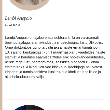
Lembi Anepaio
AJALUGU
Lembi Anepaio on ajaloo eriala doktorant. Ta on varasemalt
õppinud ajalugu ja arhiivindust ja museoloogiat Tartu Ülikoolis.
Oma doktoritöös uurib ta baltisaksa naiste emantsipatsiooni
19. sajandi keskpaigast kuni I maailmasõjani, vaadeldes naiste
elamist ja hariduse saamist stiftides ehk hoolekandeasutustes,
nende tegevust (heategevates) seltsides ning tööturul enda
elatamiseks. Allikad ulatuvad kibekauni käekirjaga paluvatest
kirjadest ja tunniplaanidest kuni trükitud kindlustuspoliiside ja
ajalehekuulutusteni välja.