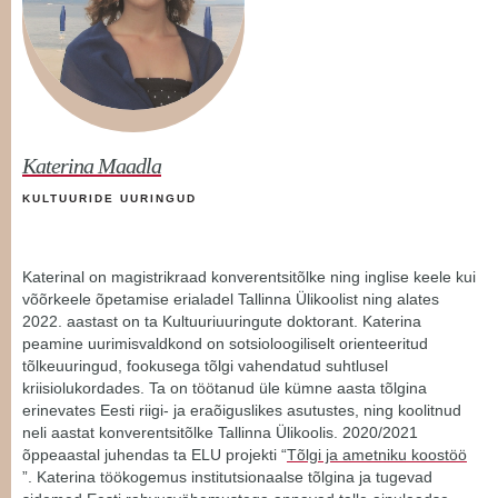
Katerina Maadla
KULTUURIDE UURINGUD
Katerinal on magistrikraad konverentsitõlke ning inglise keele kui
võõrkeele õpetamise erialadel Tallinna Ülikoolist ning alates
2022. aastast on ta Kultuuriuuringute doktorant. Katerina
peamine uurimisvaldkond on sotsioloogiliselt orienteeritud
tõlkeuuringud, fookusega tõlgi vahendatud suhtlusel
kriisiolukordades. Ta on töötanud üle kümne aasta tõlgina
erinevates Eesti riigi- ja eraõiguslikes asutustes, ning koolitnud
neli aastat konverentsitõlke Tallinna Ülikoolis. 2020/2021
õppeaastal juhendas ta ELU projekti “
Tõlgi ja ametniku koostöö
”. Katerina töökogemus institutsionaalse tõlgina ja tugevad