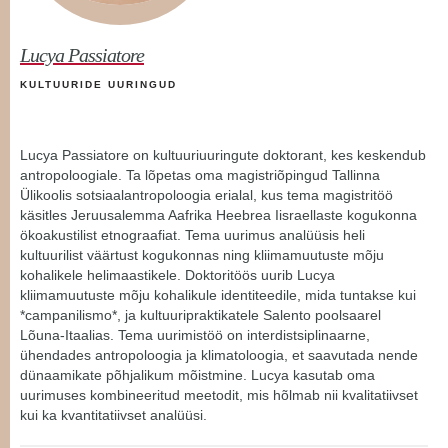
Lucya Passiatore
KULTUURIDE UURINGUD
Lucya Passiatore on kultuuriuuringute doktorant, kes keskendub
antropoloogiale. Ta lõpetas oma magistriõpingud Tallinna
Ülikoolis sotsiaalantropoloogia erialal, kus tema magistritöö
käsitles Jeruusalemma Aafrika Heebrea Iisraellaste kogukonna
ökoakustilist etnograafiat. Tema uurimus analüüsis heli
kultuurilist väärtust kogukonnas ning kliimamuutuste mõju
kohalikele helimaastikele. Doktoritöös uurib Lucya
kliimamuutuste mõju kohalikule identiteedile, mida tuntakse kui
*campanilismo*, ja kultuuripraktikatele Salento poolsaarel
Lõuna-Itaalias. Tema uurimistöö on interdistsiplinaarne,
ühendades antropoloogia ja klimatoloogia, et saavutada nende
dünaamikate põhjalikum mõistmine. Lucya kasutab oma
uurimuses kombineeritud meetodit, mis hõlmab nii kvalitatiivset
kui ka kvantitatiivset analüüsi.