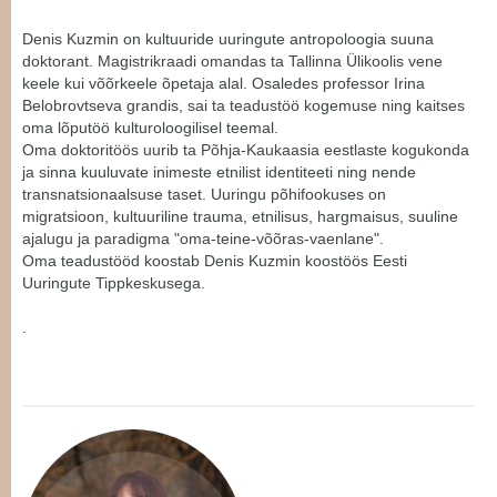
Denis Kuzmin on kultuuride uuringute antropoloogia suuna
doktorant. Magistrikraadi omandas ta Tallinna Ülikoolis vene
keele kui võõrkeele õpetaja alal. Osaledes professor Irina
Belobrovtseva grandis, sai ta teadustöö kogemuse ning kaitses
oma lõputöö kulturoloogilisel teemal.
Oma doktoritöös uurib ta Põhja-Kaukaasia eestlaste kogukonda
ja sinna kuuluvate inimeste etnilist identiteeti ning nende
transnatsionaalsuse taset. Uuringu põhifookuses on
migratsioon, kultuuriline trauma, etnilisus, hargmaisus, suuline
ajalugu ja paradigma "oma-teine-võõras-vaenlane".
Oma teadustööd koostab Denis Kuzmin koostöös Eesti
Uuringute Tippkeskusega.
.