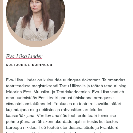
Eva-Liisa Linder
KULTUURIDE UURINGUD
Eva-Liisa Linder on kultuuride uuringute doktorant. Ta omandas
teatriteaduse magistrikraadi Tartu Ülikoolis ja töötab teaduri ning
lektorina Eesti Muusika- ja Teatriakadeemias. Eva-Liisa vaatleb
oma uurimistöös Eesti teatri panust ühiskonna arengusse
viimastel aastakümnetel. Fookuses on teatri roll avaliku sfääri
kujundajana ning eetilistes ja rahvuslikes aruteludes
kaasarääkijana. Võrdlev analüüs toob esile teatri toimimise
pehme jõuna eri ühiskonnakordade ajal nii Eestis kui teistes
Euroopa riikides. Töö toetub etendusanalüüsile ja Frankfurdi