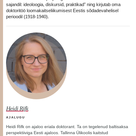
sajandil: ideoloogia, diskursid, praktikad" ning kirjutab oma
doktoritöö loomakaitseliikumisest Eestis sõdadevahelisel
perioodil (1918-1940).
Heidi Rifk
AJALUGU
Heidi Rifk on ajaloo eriala doktorant. Ta on tegelenud baltisaksa
perspektiiviga Eesti ajaloos. Tallinna Ülikoolis kaitstud