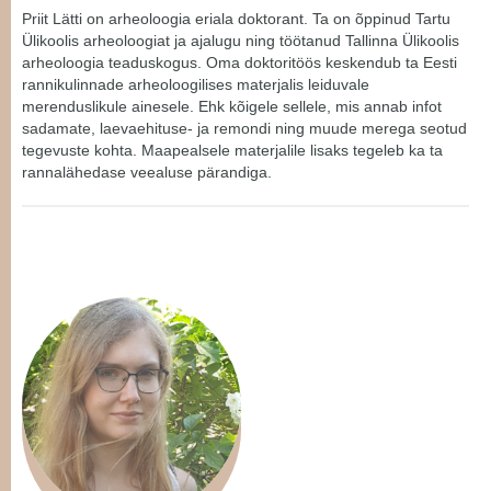
Priit Lätti on arheoloogia eriala doktorant. Ta on õppinud Tartu
Ülikoolis arheoloogiat ja ajalugu ning töötanud Tallinna Ülikoolis
arheoloogia teaduskogus. Oma doktoritöös keskendub ta Eesti
rannikulinnade arheoloogilises materjalis leiduvale
merenduslikule ainesele. Ehk kõigele sellele, mis annab infot
sadamate, laevaehituse- ja remondi ning muude merega seotud
tegevuste kohta. Maapealsele materjalile lisaks tegeleb ka ta
rannalähedase veealuse pärandiga.