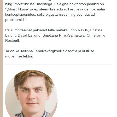
ning “mõistlikkuse” mõistega. Esialgne doktoritöö pealkiri on
"„Mõistlikkuse” ja episteemilise edu roll arutleva demokraatia
kontseptsioonides, selle õigustamises ning seonduvad
probleemid."
Palju mõtteainet pakuvad talle näiteks John Rawls, Cristina
Lafont, David Estlund, Snježana Prijić-Samaržija, Christian F.
Rostbøll.
Ta on ka Tallinna Tehnikakõrgkooli filosoofia ja kriitilise
mõtlemise lektor.