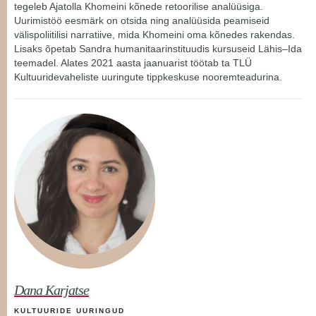
tegeleb Ajatolla Khomeini kõnede retoorilise analüüsiga.
Uurimistöö eesmärk on otsida ning analüüsida peamiseid
välispoliitilisi narratiive, mida Khomeini oma kõnedes rakendas.
Lisaks õpetab Sandra humanitaarinstituudis kursuseid Lähis–Ida
teemadel. Alates 2021 aasta jaanuarist töötab ta TLÜ
Kultuuridevaheliste uuringute tippkeskuse nooremteadurina.
Dana Karjatse
KULTUURIDE UURINGUD