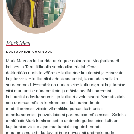
Mark Mets
KULTUURIDE UURINGUD
Mark Mets on kultuuride uuringute doktorant. Magistrikraadi
kaitses ta Tartu ülikoolis semiootika erialal. Oma
doktoritöös uurib ta võõraste kultuuride kujutamist ja erinevate
kujutusviiside kultuurilist edasikandumist, kasutades selleks
suurandmeid. Eesmärk on uurida teise kultuurigrupi kujutamise
viisi muutumise dünaamikaid ja mõista seeläbi paremini
kultuurilist edasikandumist ja kultuuri evolutsiooni. Samuti aitab
see uurimus mõista konkreetsete kultuuriandmete
modelleerimise viiside võimalikku panust kultuurilise
edasikandumise ja evolutsiooni paremasse mõistmisse. Selleks
analüüsib Mark konkreetsetes andmekogudes teise kultuuri
kujutamise viiside ajas muutumist ning otsib nende
muutumismustrite kattuvusi ja erinevusi nii andmekogude