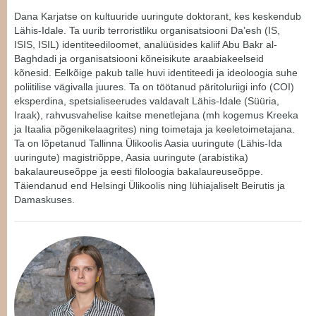
Dana Karjatse on kultuuride uuringute doktorant, kes keskendub
Lähis-Idale. Ta uurib terroristliku organisatsiooni Da’esh (IS,
ISIS, ISIL) identiteediloomet, analüüsides kaliif Abu Bakr al-
Baghdadi ja organisatsiooni kõneisikute araabiakeelseid
kõnesid. Eelkõige pakub talle huvi identiteedi ja ideoloogia suhe
poliitilise vägivalla juures. Ta on töötanud päritoluriigi info (COI)
eksperdina, spetsialiseerudes valdavalt Lähis-Idale (Süüria,
Iraak), rahvusvahelise kaitse menetlejana (mh kogemus Kreeka
ja Itaalia põgenikelaagrites) ning toimetaja ja keeletoimetajana.
Ta on lõpetanud Tallinna Ülikoolis Aasia uuringute (Lähis-Ida
uuringute) magistriõppe, Aasia uuringute (arabistika)
bakalaureuseõppe ja eesti filoloogia bakalaureuseõppe.
Täiendanud end Helsingi Ülikoolis ning lühiajaliselt Beirutis ja
Damaskuses.