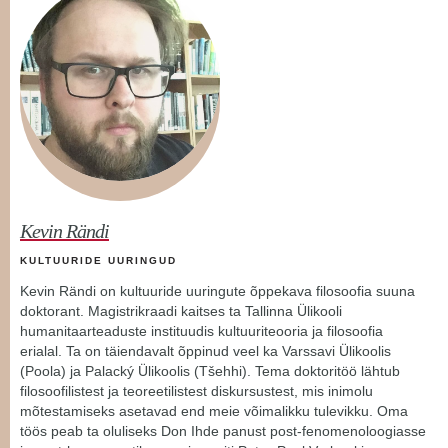
Kevin Rändi
KULTUURIDE UURINGUD
Kevin Rändi on kultuuride uuringute õppekava filosoofia suuna
doktorant. Magistrikraadi kaitses ta Tallinna Ülikooli
humanitaarteaduste instituudis kultuuriteooria ja filosoofia
erialal. Ta on täiendavalt õppinud veel ka Varssavi Ülikoolis
(Poola) ja Palacký Ülikoolis (Tšehhi). Tema doktoritöö lähtub
filosoofilistest ja teoreetilistest diskursustest, mis inimolu
mõtestamiseks asetavad end meie võimalikku tulevikku. Oma
töös peab ta oluliseks Don Ihde panust post-fenomenoloogiasse