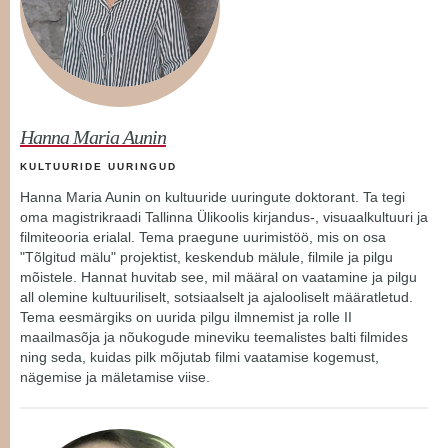
Hanna Maria Aunin
KULTUURIDE UURINGUD
Hanna Maria Aunin on kultuuride uuringute doktorant. Ta tegi
oma magistrikraadi Tallinna Ülikoolis kirjandus-, visuaalkultuuri ja
filmiteooria erialal. Tema praegune uurimistöö, mis on osa
"Tõlgitud mälu" projektist, keskendub mälule, filmile ja pilgu
mõistele. Hannat huvitab see, mil määral on vaatamine ja pilgu
all olemine kultuuriliselt, sotsiaalselt ja ajalooliselt määratletud.
Tema eesmärgiks on uurida pilgu ilmnemist ja rolle II
maailmasõja ja nõukogude mineviku teemalistes balti filmides
ning seda, kuidas pilk mõjutab filmi vaatamise kogemust,
nägemise ja mäletamise viise.