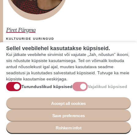
Piret Pärgma
KULTUURIDE UURINGUD
Sellel veebilehel kasutatakse küpsiseid.
Piret Pärgma on lõpetanud kirjaliku tõlke magistriõppe Tallinna
Ülikoolis. Tõlkeuuringutest paeluvad Piretit eelkõige
Kui jätkate veebilehe sirvimist või vajutate „Jah, nõustun“ ikooni,
tõlkijauuringud, tõlkija nähtavuse teema ning tõlkija positsioon
siis nõustute küpsiste kasutamisega. Teil on võimalik loobuda
kultuuriväljal. Doktoriõppes uurib Piret ingliskeelse ilukirjanduse
antud nõusolekust igal ajal, muutes kasutatava seadme
tõlkijaid Eestis kolmel eri ajaperioodil ning paigutab nad ajastu
seadistusi ja kustutades salvestatud küpsiseid. Tutvuge ka meie
kultuurilisse konteksti, lähtudes Bourdieu väljateooria kesksetest
küpsiste kasutamise eeskirjaga.
mõistetest ning Lieven D’hulst'i ja Anthony Pymi tõlkeloo
Turunduslikud küpsised
Vajalikud küpsised
kirjutamise meetoditest.
Accept all cookies
LINGVISTIKA
Save preferences
Rohkem infot