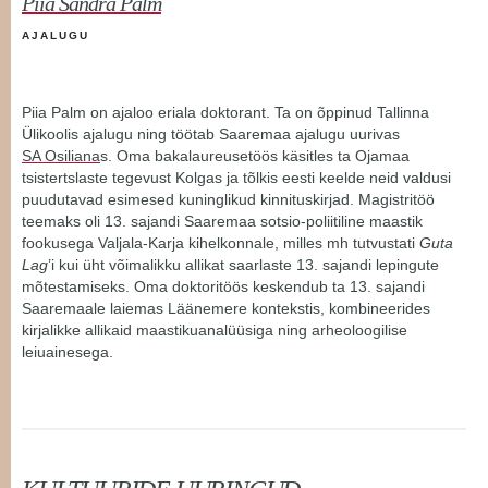
Piia Sandra Palm
AJALUGU
Piia Palm on ajaloo eriala doktorant. Ta on õppinud Tallinna
Ülikoolis ajalugu ning töötab Saaremaa ajalugu uurivas
SA Osiliana
s. Oma bakalaureusetöös käsitles ta Ojamaa
tsistertslaste tegevust Kolgas ja tõlkis eesti keelde neid valdusi
puudutavad esimesed kuninglikud kinnituskirjad. Magistritöö
teemaks oli 13. sajandi Saaremaa sotsio-poliitiline maastik
fookusega Valjala-Karja kihelkonnale, milles mh tutvustati
Guta
Lag
’i kui üht võimalikku allikat saarlaste 13. sajandi lepingute
mõtestamiseks. Oma doktoritöös keskendub ta 13. sajandi
Saaremaale laiemas Läänemere kontekstis, kombineerides
kirjalikke allikaid maastikuanalüüsiga ning arheoloogilise
leiuainesega.