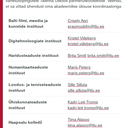
vahetusõpingutele Tallinna Ülikooli partnerülikoolidesse. Veendu,
et sa võtad ühendust oma akadeemilise üksuse koordinaatoriga.
Balti filmi, meedia ja
Crisely Apri
kunstide instituut
erasmusbfm@tlu.ee
Kristel Viileberg
Digitehnoloogiate instituut
kristel.viileberg@tlu.ee
Haridusteaduste instituut
Brita Smitt
brita.smitt@tlu.ee
Humanitaarteaduste
Maris Peters
instituut
maris.peters@tlu.ee
Loodus- ja terviseteaduste
Sille Silluta
instituut
sille.silluta@tlu.ee
Ühiskonnateaduste
Kadri Leit-Tromp
instituut
kadri.leit-tromp@tlu.ee
Tiina Alasoo
Haapsalu kolledž
tiina.alasoo@tlu.ee