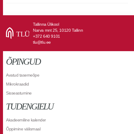
Tallinna Ülikool
Narva mnt 25, 10120 Tallinn
+372 640 9101
tlu@tlu.ee
ÕPINGUD
Avatud tasemeõpe
Mikrokraadid
Sisseastumine
TUDENGIELU
Akadeemiline kalender
Õppimine välismaal