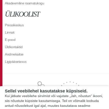
Akadeemiline raamatukogu
ÜLIKOOLIST
Pressikeskus
Linnak
E-pood
Üldkontaktid
Andmekaitse
Ligipääsetavus
Sellel veebilehel kasutatakse küpsiseid.
Kui jätkate veebilehe sirvimist või vajutate „Jah, nõustun“ ikooni,
siis nõustute küpsiste kasutamisega. Teil on võimalik loobuda
antud nõusolekust igal ajal, muutes kasutatava seadme