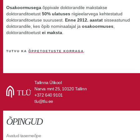
Osakoormusega
õppivale doktorandile makstakse
doktoranditoetust
50% ulatuses
riigieelarvega kehtestatud
doktoranditoetuse suurusest.
Enne 2012. aastat
sisseastunud
doktorandile, kes õpib nominaalajal ja
osakoormuses
,
doktoranditoetust
ei maksta
.
TUTVU KA
ÕPPETOETUSTE KORRAGA
.
Tallinna Ülikool
Narva mnt 25, 10120 Tallinn
+372 640 9101
tlu@tlu.ee
ÕPINGUD
Avatud tasemeõpe