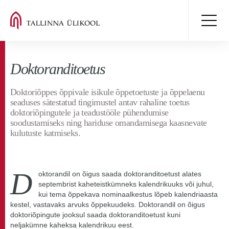
Doktoranditoetus
Doktoriõppes õppivale isikule õppetoetuste ja õppelaenu
seaduses sätestatud tingimustel antav rahaline toetus
doktoriõpingutele ja teadustööle pühendumise
soodustamiseks ning hariduse omandamisega kaasnevate
kulutuste katmiseks.
D
oktorandil on õigus saada doktoranditoetust alates
septembrist kaheteistkümneks kalendrikuuks või juhul,
kui tema õppekava nominaalkestus lõpeb kalendriaasta
kestel, vastavaks arvuks õppekuudeks. Doktorandil on õigus
doktoriõpingute jooksul saada doktoranditoetust kuni
neljakümne kaheksa kalendrikuu eest.