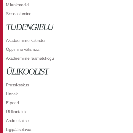
Mikrokraadid
Sisseastumine
TUDENGIELU
Akadeemiline kalender
Õppimine välismaal
Akadeemiline raamatukogu
ÜLIKOOLIST
Pressikeskus
Linnak
E-pood
Üldkontaktid
Andmekaitse
Ligipääsetavus