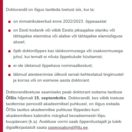
Doktorandil on õigus taotleda toetust siis, kui ta:
on immatrikuleeritud enne 2022/2023. õppeaastat
on Eesti kodanik või viibib Eestis pikaajalise elaniku või
tähtajalise elamisloa või alalise või tähtajalise elamisõiguse
alusel;
õpib doktoriõppes kas täiskoormusega või osakoormusega
juhul, kui temalt ei nõuta õppekulude hüvitamist;
ei ole ületanud õppekava nominaalkestust;
läbinud atesteerimise ülikooli senati kehtestatud tingimustel
ja korras või on esimese aasta doktorant.
Doktoranditoetuse saamiseks peab doktorant esitama taotluse
ÕISis
hiljemalt
15. septembriks
.
Doktorandil, kes viibib toetuse
taotlemise perioodil akadeemilisel puhkusel, on õigus esitada
ÕISis taotlus akadeemilise puhkuse lõppedes kuni
akadeemilises kalendris märgitud kevadsemestri lõpu
kuupäevani (k.a). Avalduse vormi saab õppenõustajalt ja tuleb
digiallkirjastatult saata
oppeosakond@tlu.ee
.