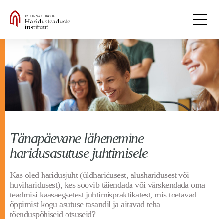
Tänapäevane lähenemine
haridusasutuse juhtimisele
Kas oled haridusjuht (üldharidusest, alusharidusest või
huviharidusest), kes soovib täiendada või värskendada oma
teadmisi kaasaegsetest juhtimispraktikatest, mis toetavad
õppimist kogu asutuse tasandil ja aitavad teha
tõenduspõhiseid otsuseid?