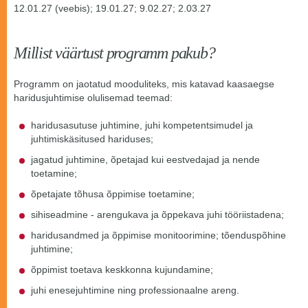
12.01.27 (veebis); 19.01.27; 9.02.27; 2.03.27
Millist väärtust programm pakub?
Programm on jaotatud mooduliteks, mis katavad kaasaegse
haridusjuhtimise olulisemad teemad:
haridusasutuse juhtimine, juhi kompetentsimudel ja
juhtimiskäsitused hariduses;
jagatud juhtimine, õpetajad kui eestvedajad ja nende
toetamine;
õpetajate tõhusa õppimise toetamine;
sihiseadmine - arengukava ja õppekava juhi tööriistadena;
haridusandmed ja õppimise monitoorimine; tõenduspõhine
juhtimine;
õppimist toetava keskkonna kujundamine;
juhi enesejuhtimine ning professionaalne areng.