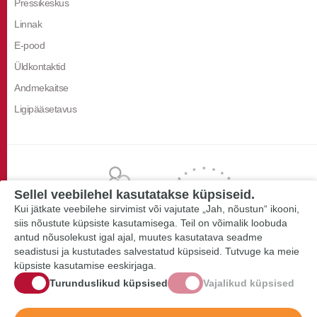
Pressikeskus
Linnak
E-pood
Üldkontaktid
Andmekaitse
Ligipääsetavus
Sellel veebilehel kasutatakse küpsiseid.
Kui jätkate veebilehe sirvimist või vajutate „Jah, nõustun“ ikooni,
siis nõustute küpsiste kasutamisega. Teil on võimalik loobuda
antud nõusolekust igal ajal, muutes kasutatava seadme
seadistusi ja kustutades salvestatud küpsiseid. Tutvuge ka meie
küpsiste kasutamise eeskirjaga.
Turunduslikud küpsised
Vajalikud küpsised