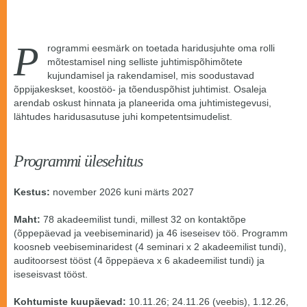
P
rogrammi eesmärk on toetada haridusjuhte oma rolli
mõtestamisel ning selliste juhtimispõhimõtete
kujundamisel ja rakendamisel, mis soodustavad
õppijakeskset, koostöö- ja tõenduspõhist juhtimist. Osaleja
arendab oskust hinnata ja planeerida oma juhtimistegevusi,
lähtudes haridusasutuse juhi kompetentsimudelist.
Programmi ülesehitus
Kestus:
november 2026 kuni märts 2027
Maht:
78 akadeemilist tundi, millest 32 on kontaktõpe
(õppepäevad ja veebiseminarid) ja 46 iseseisev töö. Programm
koosneb veebiseminaridest (4 seminari x 2 akadeemilist tundi),
auditoorsest tööst (4 õppepäeva x 6 akadeemilist tundi) ja
iseseisvast tööst.
Kohtumiste kuupäevad:
10.11.26; 24.11.26 (veebis), 1.12.26,