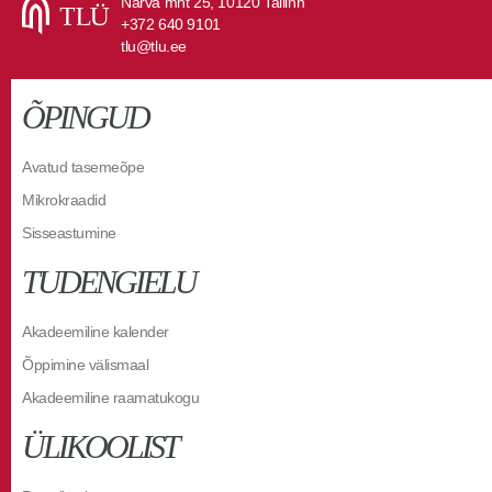
Narva mnt 25, 10120 Tallinn
+372 640 9101
tlu@tlu.ee
ÕPINGUD
Avatud tasemeõpe
Mikrokraadid
Sisseastumine
TUDENGIELU
Akadeemiline kalender
Õppimine välismaal
Akadeemiline raamatukogu
ÜLIKOOLIST