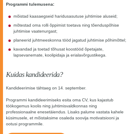
Programmi tulemusena:
mõistad kaasaegseid haridusasutuse juhtimise aluseid;
mõtestad oma rolli õppimist toetava ning tõenduspõhise
juhtimise vaatenurgast;
planeerid juhtmeeskonna tööd jagatud juhtimise põhimõttel;
kavandad ja toetad tõhusat koostööd õpetajate,
lapsevanemate, koolipidaja ja erialavõrgustikega.
Kuidas kandideerida?
Kandideerimise tähtaeg on 14. september.
Programmi kandideerimiseks esita oma CV, kus kajastub
töökogemus koolis ning juhtimisvaldkonnas ning
professionaalne enesetäiendus. Lisaks palume vastata kahele
küsimusele, et mõistaksime osaleda soovija motivatsiooni ja
ootusi programmile.