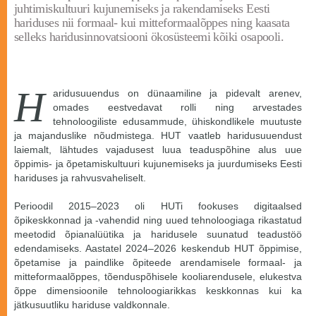
juhtimiskultuuri kujunemiseks ja rakendamiseks Eesti
hariduses nii formaal- kui mitteformaalõppes ning kaasata
selleks haridusinnovatsiooni ökosüsteemi kõiki osapooli.
H
aridusuuendus on dünaamiline ja pidevalt arenev,
omades eestvedavat rolli ning arvestades
tehnoloogiliste edusammude, ühiskondlikele muutuste
ja majanduslike nõudmistega. HUT vaatleb haridusuuendust
laiemalt, lähtudes vajadusest luua teaduspõhine alus uue
õppimis- ja õpetamiskultuuri kujunemiseks ja juurdumiseks Eesti
hariduses ja rahvusvaheliselt.
Perioodil 2015–2023 oli HUTi fookuses digitaalsed
õpikeskkonnad ja -vahendid ning uued tehnoloogiaga rikastatud
meetodid õpianalüütika ja haridusele suunatud teadustöö
edendamiseks. Aastatel 2024–2026 keskendub HUT õppimise,
õpetamise ja paindlike õpiteede arendamisele formaal- ja
mitteformaalõppes, tõenduspõhisele kooliarendusele, elukestva
õppe dimensioonile tehnoloogiarikkas keskkonnas kui ka
jätkusuutliku hariduse valdkonnale.