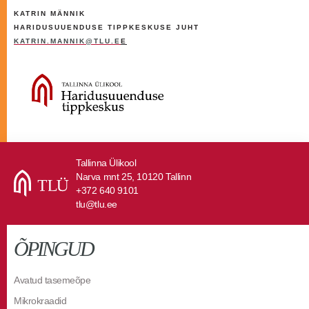
KATRIN MÄNNIK
HARIDUSUUENDUSE TIPPKESKUSE JUHT
KATRIN.MANNIK@TLU.E
E
Tallinna Ülikool
Narva mnt 25, 10120 Tallinn
+372 640 9101
tlu@tlu.ee
ÕPINGUD
Avatud tasemeõpe
Mikrokraadid