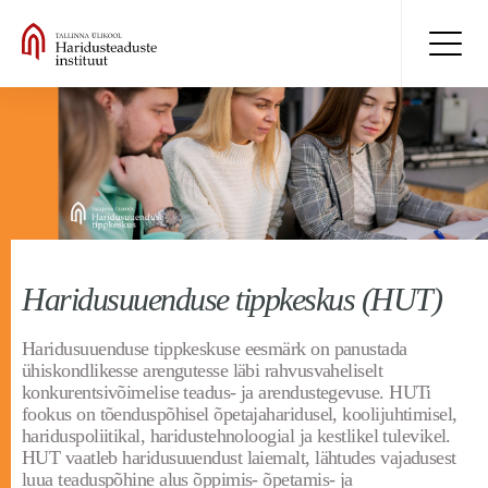
Haridusuuenduse tippkeskus (HUT)
Haridusuuenduse tippkeskuse eesmärk on panustada
ühiskondlikesse arengutesse läbi rahvusvaheliselt
konkurentsivõimelise teadus- ja arendustegevuse. HUTi
fookus on tõenduspõhisel õpetajaharidusel, koolijuhtimisel,
hariduspoliitikal, haridustehnoloogial ja kestlikel tulevikel.
HUT vaatleb haridusuuendust laiemalt, lähtudes vajadusest
luua teaduspõhine alus õppimis- õpetamis- ja