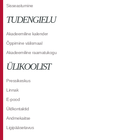
Sisseastumine
TUDENGIELU
Akadeemiline kalender
Õppimine välismaal
Akadeemiline raamatukogu
ÜLIKOOLIST
Pressikeskus
Linnak
E-pood
Üldkontaktid
Andmekaitse
Ligipääsetavus