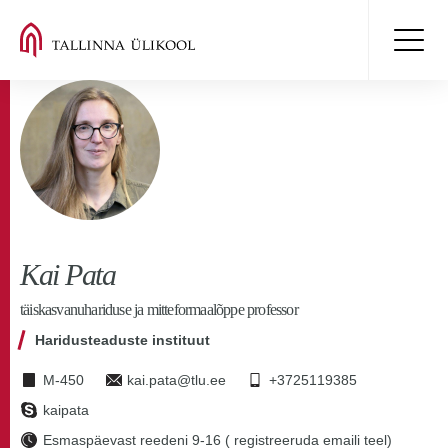
Kai Pata
täiskasvanuhariduse ja mitteformaalõppe professor
Haridusteaduste instituut
M-450
kai.pata@tlu.ee
+3725119385
kaipata
Esmaspäevast reedeni 9-16 ( registreeruda emaili teel)