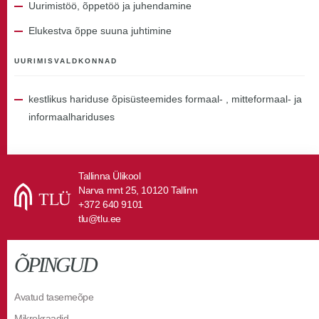
Uurimistöö, õppetöö ja juhendamine
Elukestva õppe suuna juhtimine
UURIMISVALDKONNAD
kestlikus hariduse õpisüsteemides formaal- , mitteformaal- ja
informaalhariduses
Tallinna Ülikool
Narva mnt 25, 10120 Tallinn
+372 640 9101
tlu@tlu.ee
ÕPINGUD
Avatud tasemeõpe
Mikrokraadid