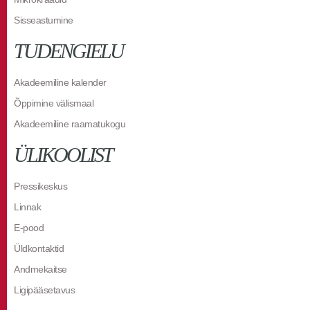
Sisseastumine
TUDENGIELU
Akadeemiline kalender
Õppimine välismaal
Akadeemiline raamatukogu
ÜLIKOOLIST
Pressikeskus
Linnak
E-pood
Üldkontaktid
Andmekaitse
Ligipääsetavus