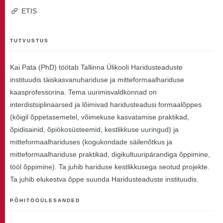
ETIS
TUTVUSTUS
Kai Pata (PhD) töötab Tallinna Ülikooli Haridusteaduste
instituudis täiskasvanuhariduse ja mitteformaalhariduse
kaasprofessorina. Tema uurimisvaldkonnad on
interdistsiplinaarsed ja lõimivad haridusteadusi formaalõppes
(kõigil õppetasemetel, võimekuse kasvatamise praktikad,
õpidisainid, õpiökosüsteemid, kestlikkuse uuringud) ja
mitteformaalhariduses (kogukondade säilenõtkus ja
mitteformaalhariduse praktikad, digikultuuripärandiga õppimine,
tööl õppimine). Ta juhib hariduse kestlikkusega seotud projekte.
Ta juhib elukestva õppe suunda Haridusteaduste instituudis.
PÕHITÖÖÜLESANDED