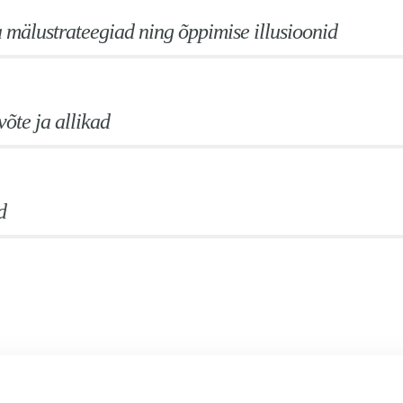
a mälustrateegiad ning õppimise illusioonid
õte ja allikad
d