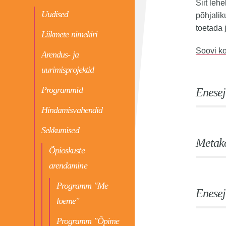
Siit leh
Uudised
põhjalik
toetada 
Liikmete nimekiri
Soovi ko
Arendus- ja
uurimisprojektid
Programmid
Enesej
Hindamisvahendid
Sekkumised
Metako
Õpioskuste
arendamine
Programm "Me
Enesej
loeme"
Programm "Õpime