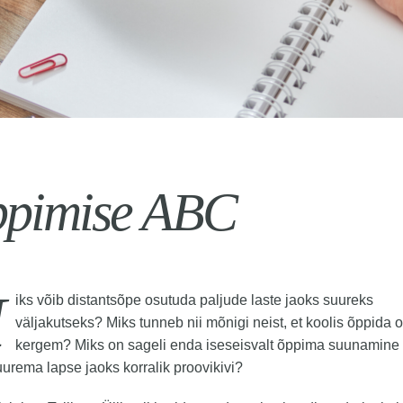
pimise ABC
iks võib distantsõpe osutuda paljude laste jaoks suureks
väljakutseks? Miks tunneb nii mõnigi neist, et koolis õppida 
kergem? Miks on sageli enda iseseisvalt õppima suunamine 
uurema lapse jaoks korralik proovikivi?