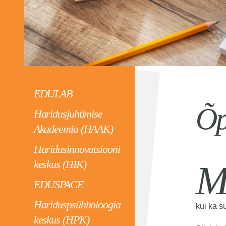
EDULAB
Õp
Haridusjuhtimise
Akadeemia (HAAK)
Haridusinnovatsiooni
keskus (HIK)
M
EDUSPACE
Hariduspsühholoogia
kui ka s
keskus (HPK)