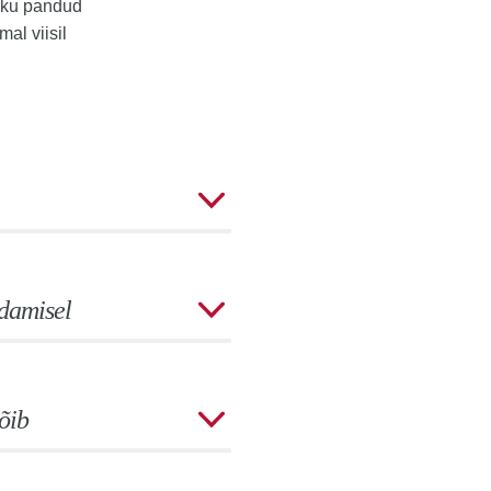
kokku pandud
al viisil
ndamisel
õib