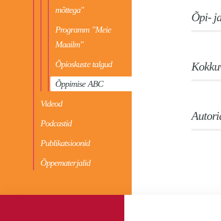
mõttega"
Õpi- j
Programm "Meie
Maailm"
Õpioskuste talgud
Kokkuv
Õppimise ABC
Videod
Autori
Podcastid
Publikatsioonid
Õppematerjalid