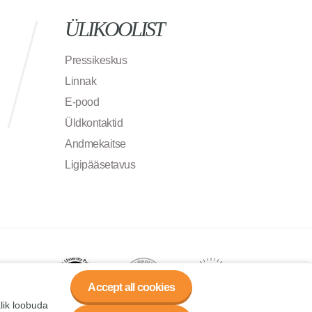
ÜLIKOOLIST
Pressikeskus
Linnak
E-pood
Üldkontaktid
Andmekaitse
Ligipääsetavus
Accept all cookies
alik loobuda