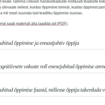
elt leiate Tallinna Ülikooli haridusteaduste instituudi teadurite 
u ülevaate sellest, kuidas õppimine toimub, kuidas õppimist parim
ja mil moel suunata last teadliku õppimise suunas.
rral saab materjali alla laadida siit (PDF)
.
uhitud õppimine ja ennastjuhtiv õppija
gnitiivsete oskuste roll enesejuhitud õppimise are
uhitud õppimise faasid, millesse õppija takerduda v