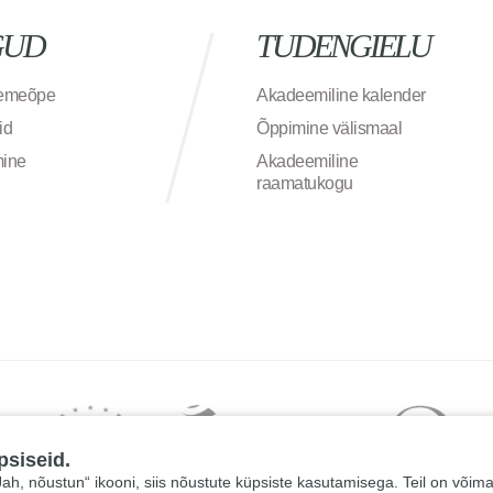
GUD
TUDENGIELU
semeõpe
Akadeemiline kalender
id
Õppimine välismaal
mine
Akadeemiline
raamatukogu
psiseid.
 „Jah, nõustun“ ikooni, siis nõustute küpsiste kasutamisega. Teil on võim