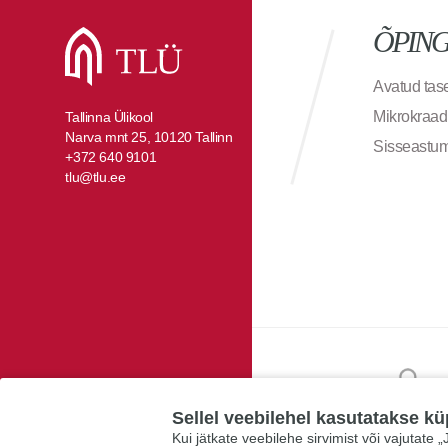
ÕPIN
Avatud ta
Mikrokraad
Tallinna Ülikool
Narva mnt 25, 10120 Tallinn
Sisseastu
+372 640 9101
tlu@tlu.ee
Sellel veebilehel kasutatakse kü
Kui jätkate veebilehe sirvimist või vajutate