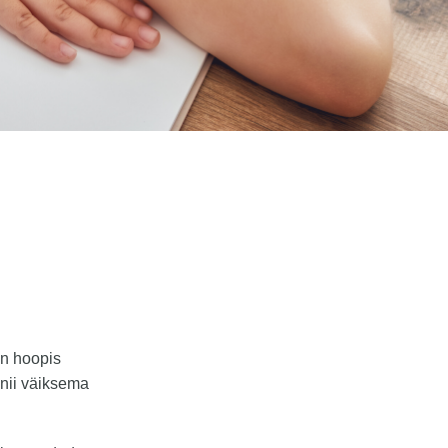
on hoopis
nii väiksema