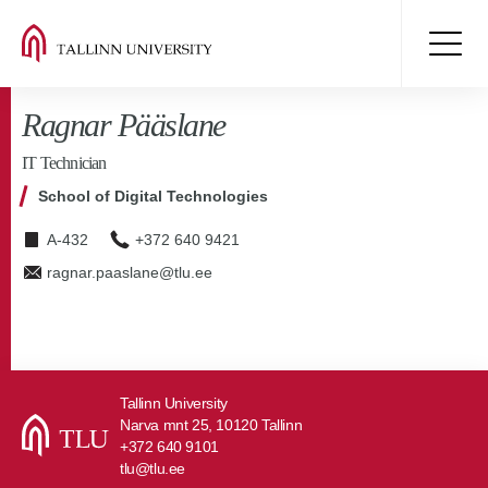
Ragnar Pääslane
IT Technician
School of Digital Technologies
A-432
+372 640 9421
ragnar.paaslane@tlu.ee
Tallinn University
Narva mnt 25, 10120 Tallinn
+372 640 9101
tlu@tlu.ee