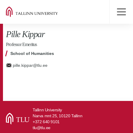
Pille Kippar
Professor Emeritus
School of Humanities
pille.kippar@tlu.ee
Tallinn University
Narva mnt 25, 10120 Tallinn
+372 640 9101
tlu@tlu.ee