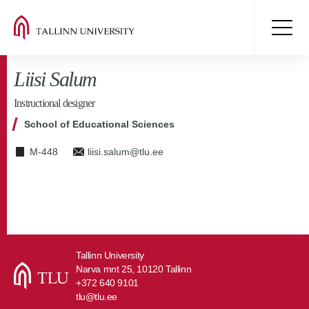
Liisi Salum
Instructional designer
School of Educational Sciences
M-448
liisi.salum@tlu.ee
Tallinn University
Narva mnt 25, 10120 Tallinn
+372 640 9101
tlu@tlu.ee