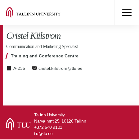
Cristel Kiilstrom
Communication and Marketing Specialist
Training and Conference Centre
A-235
cristel.kiilstrom@tlu.ee
Tallinn University
Narva mnt 25, 10120 Tallinn
+372 640 9101
tlu@tlu.ee