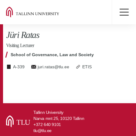
Jüri Ratas
Visiting Lecturer
School of Governance, Law and Society
A-339
juri.ratas@tlu.ee
ETIS
Tallinn University
Narva mnt 25, 10120 Tallinn
+372 640 9101
tlu@tlu.ee