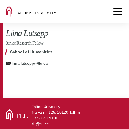
Liina Lutsepp
Junior Research Fellow
School of Humanities
liina.lutsepp@tlu.ee
Tallinn University
Narva mnt 25, 10120 Tallinn
+372 640 9101
tlu@tlu.ee