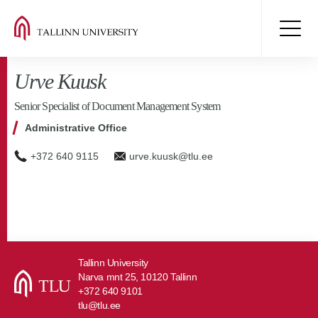
Urve Kuusk
Senior Specialist of Document Management System
Administrative Office
+372 640 9115
urve.kuusk@tlu.ee
Tallinn University
Narva mnt 25, 10120 Tallinn
+372 640 9101
tlu@tlu.ee