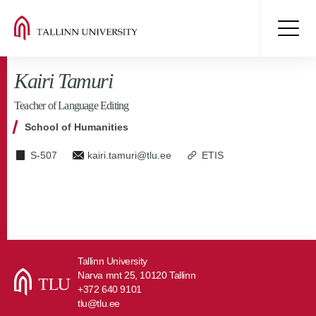
Kairi Tamuri
Teacher of Language Editing
School of Humanities
S-507
kairi.tamuri@tlu.ee
ETIS
Tallinn University
Narva mnt 25, 10120 Tallinn
+372 640 9101
tlu@tlu.ee