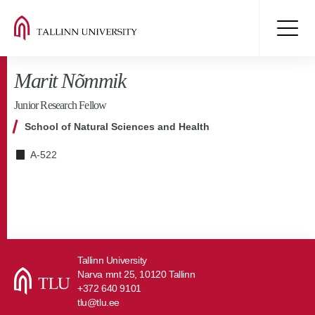
Marit Nõmmik
Junior Research Fellow
School of Natural Sciences and Health
A-522
Tallinn University
Narva mnt 25, 10120 Tallinn
+372 640 9101
tlu@tlu.ee