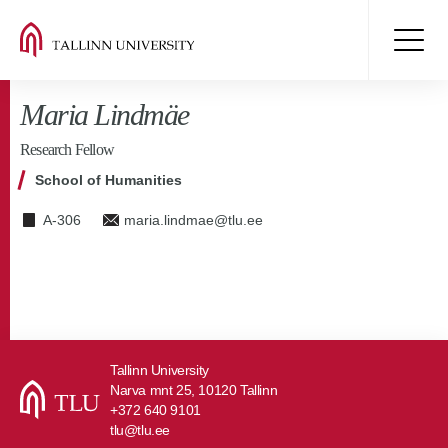
Maria Lindmäe
Research Fellow
School of Humanities
A-306
maria.lindmae@tlu.ee
Tallinn University
Narva mnt 25, 10120 Tallinn
+372 640 9101
tlu@tlu.ee