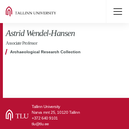
Astrid Wendel-Hansen
Associate Professor
Archaeological Research Collection
Tallinn University
Narva mnt 25, 10120 Tallinn
+372 640 9101
tlu@tlu.ee