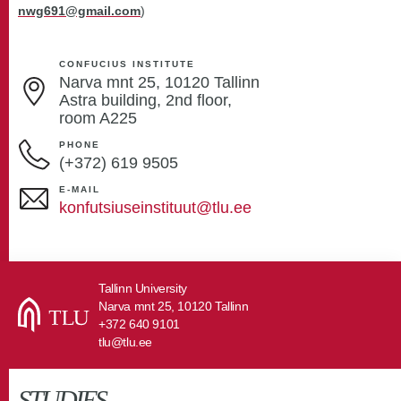
nwg691@gmail.com
)
CONFUCIUS INSTITUTE
Narva mnt 25, 10120 Tallinn
Astra building, 2nd floor,
room A225
PHONE
(+372) 619 9505
E-MAIL
konfutsiuseinstituut@tlu.ee
Tallinn University
Narva mnt 25, 10120 Tallinn
+372 640 9101
tlu@tlu.ee
STUDIES