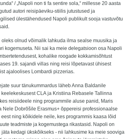
unda“ / „Napoli non ti fa sentire sola,“ millesse 20 aasta
utud autori reisipäeviku-stiilis jutustused ja
gilised ülestähendused Napoli publikult sooja vastuvõtu
said.
i oleks olnud võimalik lahkuda ilma sealse muusika ja
uri kogemuseta. Nii sai ka meie delegatsioon osa Napoli
ntsertetendusest, kohalike roogade kokkamisõhtust
ases 19. sajandi villas ning reisi lõpetavast ühisest
st ajaloolises Lombardi pizzerias.
lejate suur tänukummardus läheb Anna Baldanile
I keelekeskusest CLA ja Kristiina Rebasele Tallinna
, kes reisiideele ning programmile aluse panid, Maris
ja Nele Dobrõšile Erasmus+ õppereisi professionaalse
 eest ning kõikidele neile, kes programmis kaasa lõid
uute teadmiste ja kogemustega rikastasid. Napoli on
ei jäta kedagi ükskõikseks - nii lahkusime ka meie sooviga