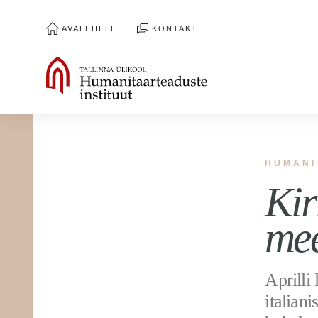
AVALEHELE
KONTAKT
HUMANI
Kir
me
Aprilli
italiani