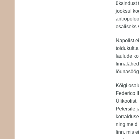
üksindust t
jooksul kog
antropoloo
osaliseks 
Napolist e
toidukultu
laulude ko
linnalähed
lõunasöögi
Kõigi osa
Federico I
Ülikoolist
Petersile 
korralduse
ning meid 
linn, mis 