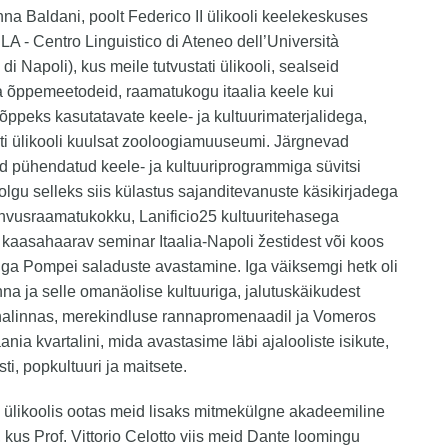
na Baldani, poolt Federico II ülikooli keelekeskuses
LA - Centro Linguistico di Ateneo dell’Università
 di Napoli), kus meile tutvustati ülikooli, sealseid
ja õppemeetodeid, raamatukogu itaalia keele kui
õppeks kasutatavate keele- ja kultuurimaterjalidega,
ti ülikooli kuulsat zooloogiamuuseumi. Järgnevad
d pühendatud keele- ja kultuuriprogrammiga süvitsi
olgu selleks siis külastus sajanditevanuste käsikirjadega
hvusraamatukokku, Lanificio25 kultuuritehasega
 kaasahaarav seminar Itaalia-Napoli žestidest või koos
ga Pompei saladuste avastamine. Iga väiksemgi hetk oli
inna ja selle omanäolise kultuuriga, jalutuskäikudest
nalinnas, merekindluse rannapromenaadil ja Vomeros
ania kvartalini, mida avastasime läbi ajalooliste isikute,
ti, popkultuuri ja maitsete.
I ülikoolis ootas meid lisaks mitmekülgne akadeemiline
kus Prof. Vittorio Celotto viis meid Dante loomingu