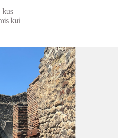
, kus
mis kui