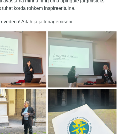
ti avastama minna ning oma õpingute järgmisteks
 tuhat korda rohkem inspireerituina.
rrivederci! Aitäh ja jällenägemiseni!