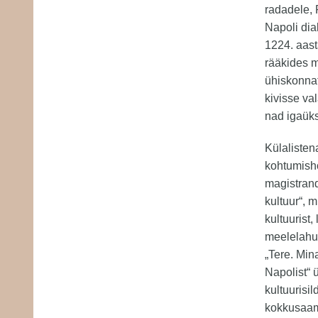
radadele, P
Napoli dia
1224. aast
rääkides me
ühiskonnat
kivisse va
nad igaüks
Külalisten
kohtumish
magistrand
kultuur“, 
kultuurist
meelelahut
„Tere. Min
Napolist“ 
kultuurisil
kokkusaami