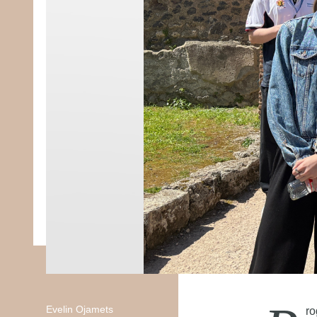
Evelin Ojamets
ro