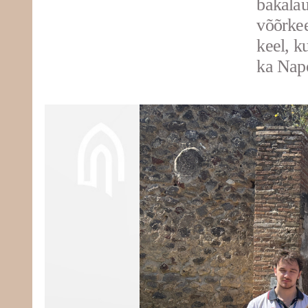
bakalaur
võõrkee
keel, ku
ka Napo