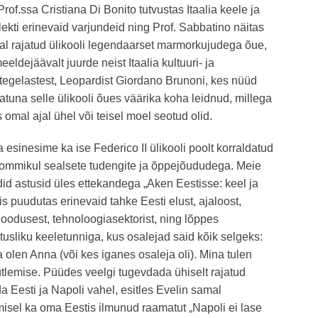
rof.ssa Cristiana Di Bonito tutvustas Itaalia keele ja
lekti erinevaid varjundeid ning Prof. Sabbatino näitas
al rajatud ülikooli legendaarset marmorkujudega õue,
eldejäävalt juurde neist Itaalia kultuuri- ja
egelastest, Leopardist Giordano Brunoni, kes nüüd
latuna selle ülikooli õues väärika koha leidnud, millega
 omal ajal ühel või teisel moel seotud olid.
a esinesime ka ise Federico II ülikooli poolt korraldatud
ommikul sealsete tudengite ja õppejõududega. Meie
id astusid üles ettekandega „Aken Eestisse: keel ja
mis puudutas erinevaid tahke Eesti elust, ajaloost,
, loodusest, tehnoloogiasektorist, ning lõppes
usliku keeletunniga, kus osalejad said kõik selgeks:
a olen Anna (või kes iganes osaleja oli). Mina tulen
ütlemise. Püüdes veelgi tugevdada ühiselt rajatud
da Eesti ja Napoli vahel, esitles Evelin samal
sel ka oma Eestis ilmunud raamatut „Napoli ei lase