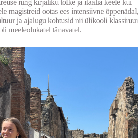
euse ning kirjaliku tõlke ja itaalia keele kui
le magistreid ootas ees intensiivne õppenädal
ltuur ja ajalugu kohtusid nii ülikooli klassiruu
li meeleolukatel tänavatel.