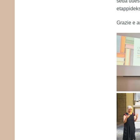
seda uues
etappideks
Grazie e a