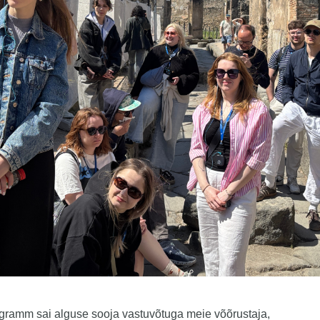
gramm sai alguse sooja vastuvõtuga meie võõrustaja,