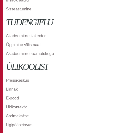
Mikrokraadid
Sisseastumine
TUDENGIELU
Akadeemiline kalender
Õppimine välismaal
Akadeemiline raamatukogu
ÜLIKOOLIST
Pressikeskus
Linnak
E-pood
Üldkontaktid
Andmekaitse
Ligipääsetavus