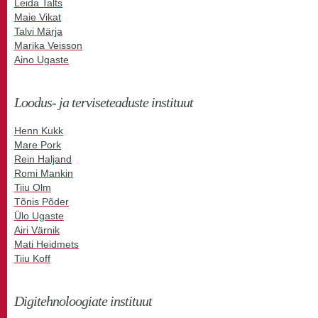
Leida Talts
Maie Vikat
Talvi Märja
Marika Veisson
Aino Ugaste
Loodus- ja terviseteaduste instituut
Henn Kukk
Mare Pork
Rein Haljand
Romi Mankin
Tiiu Olm
Tõnis Põder
Ülo Ugaste
Airi Värnik
Mati Heidmets
Tiiu Koff
Digitehnoloogiate instituut