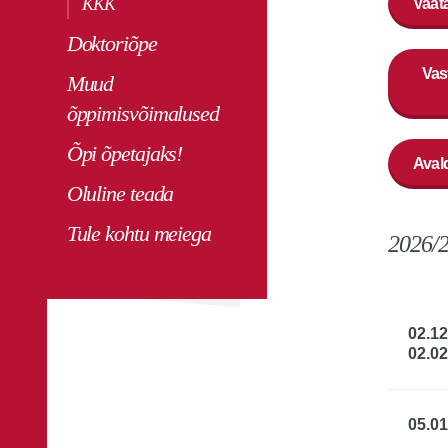
KKK
Vaata
Doktoriõpe
Vas
Muud
õppimisvõimalused
Õpi õpetajaks!
Aval
Oluline teada
Tule kohtu meiega
2026/2
02.12
02.0
05.01