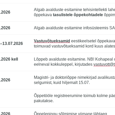
Algab avalduste esitamine tehisintellekti l
.2026
õppekava
tasulistele õppekohtadele
õppim
.2026
Algab avalduste esitamine infosüsteemis S
Vastuvõtueksamid
eestikeelsetel õppekava
5–13.07.2026
toimuvad vastuvõtueksamid kord kuus alates 
.2026 kell
Lõppeb avalduste esitamine. NB! Kohapeal on
eelneval kokkuleppel, kirjutades
vastuvott@t
Magistri- ja doktoriõppe nimekirjad avalikus
.2026
selgumist, kuid hiljemalt 15.07.
Õppetööle registreerumine toimub kolme päev
pakutakse.
.2026
Õppelepingu sõlmimise viimane tähtaeg