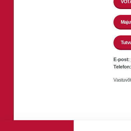
VÕTA
Maju
Tutv
E-post:
Telefon
Vastuvõt