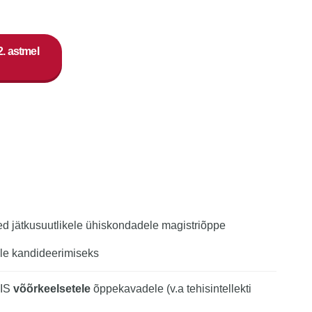
. astmel
sed jätkusuutlikele ühiskondadele magistriõppe
le kandideerimiseks
AIS
võõrkeelsetele
õppekavadele (v.a tehisintellekti