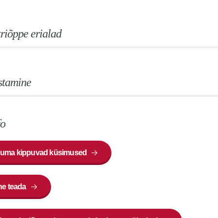
riõppe erialad
stamine
fo
uma kippuvad küsimused
ne teada