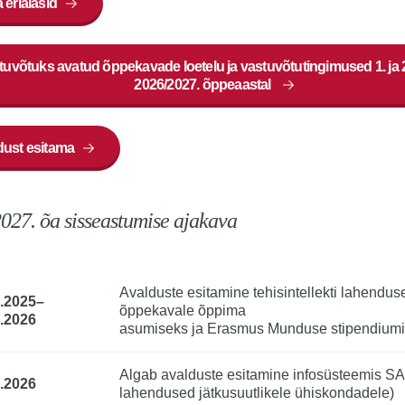
 erialasid
tuvõtuks avatud õppekavade loetelu ja vastuvõtutingimused 1. ja 2
2026/2027. õppeaastal
dust esitama
027. õa sisseastumise ajakava
Avalduste esitamine tehisintellekti lahendu
.2025
–
õppekavale õppima
2.2026
asumiseks ja Erasmus Munduse stipendiumi
Algab avalduste esitamine infosüsteemis S
.2026
lahendused jätkusuutlikele ühiskondadele)