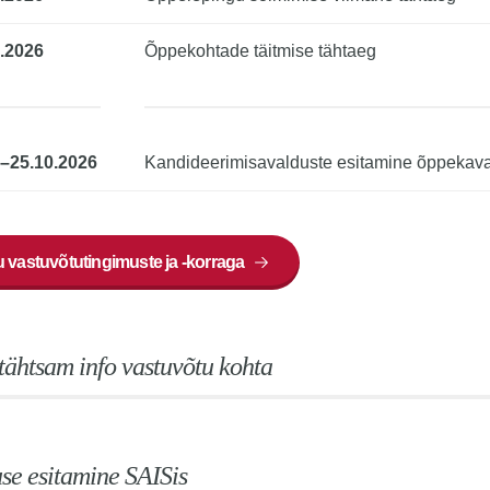
.2026
Õppekohtade täitmise tähtaeg
9–25.10.2026
Kandideerimisavalduste esitamine õppekaval
 vastuvõtutingimuste ja -korraga
tähtsam info vastuvõtu kohta
se esitamine SAISis