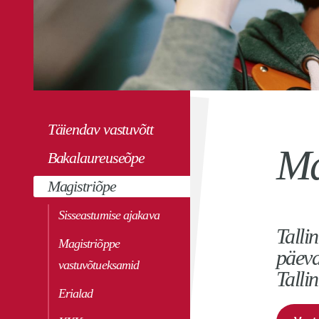
Täiendav vastuvõtt
Ma
Bakalaureuseõpe
Magistriõpe
Sisseastumise ajakava
Talli
Magistriõppe
päeva
vastuvõtueksamid
Talli
Erialad