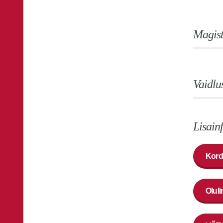
Magist
Vaidlu
Lisain
Kord
Oluli