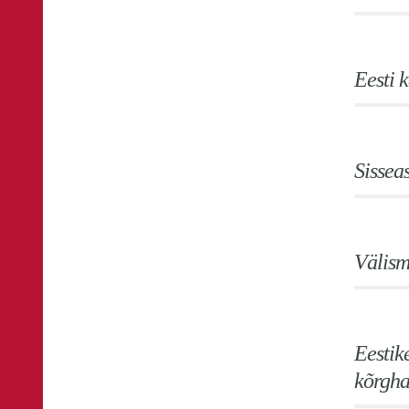
Eesti 
Sissea
Välism
Eestik
kõrgha