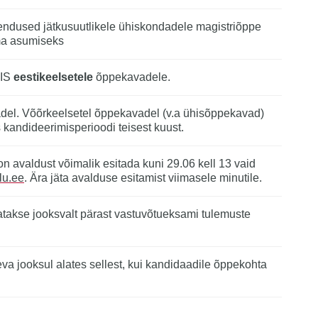
ahendused jätkusuutlikele ühiskondadele magistriõppe
a asumiseks
AIS
eestikeelsetele
õppekavadele.
del. Võõrkeelsetel õppekavadel (v.a ühisõppekavad)
kandideerimisperioodi teisest kuust.
 avaldust võimalik esitada kuni 29.06 kell 13 vaid
lu.ee
. Ära jäta avalduse esitamist viimasele minutile.
tatakse jooksvalt pärast vastuvõtueksami tulemuste
a jooksul alates sellest, kui kandidaadile õppekohta