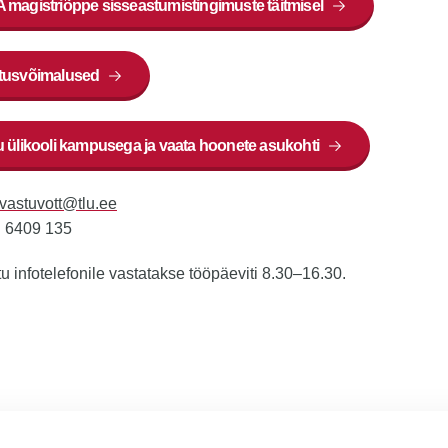
 magistriõppe sisseastumistingimuste täitmisel
tusvõimalused
u ülikooli kampusega ja vaata hoonete asukohti
vastuvott@tlu.ee
:
6409 135
u infotelefonile vastatakse tööpäeviti 8.30–16.30.