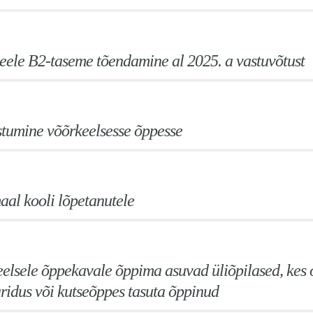
keele B2-taseme tõendamine al 2025. a vastuvõtust
stumine võõrkeelsesse õppesse
aal kooli lõpetanutele
eelsele õppekavale õppima asuvad üliõpilased, kes
ridus või kutseõppes tasuta õppinud