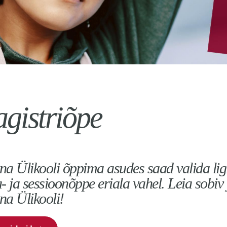
gistriõpe
nna Ülikooli õppima asudes saad valida lig
- ja sessioonõppe eriala vahel. Leia sobiv 
nna Ülikooli!