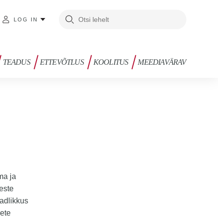
LOG IN
TEADUS
ETTEVÕTLUS
KOOLITUS
MEEDIAVÄRAV
ma ja
este
eadlikkus
sete