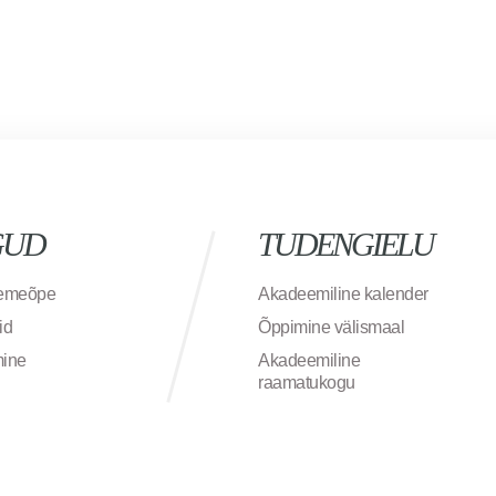
GUD
TUDENGIELU
semeõpe
Akadeemiline kalender
id
Õppimine välismaal
mine
Akadeemiline
raamatukogu