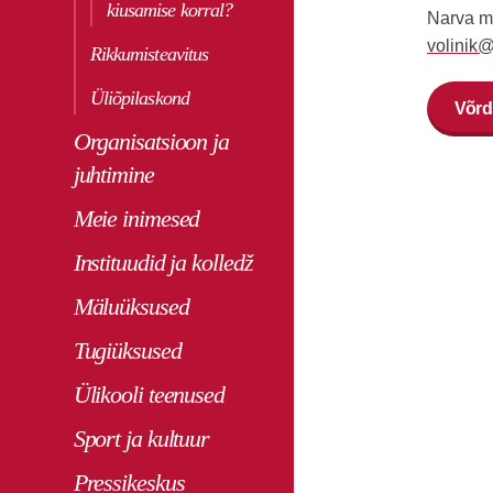
kiusamise korral?
Narva mn
volinik@
Rikkumisteavitus
Üliõpilaskond
Võrd
Organisatsioon ja
juhtimine
Meie inimesed
Instituudid ja kolledž
Mäluüksused
Tugiüksused
Ülikooli teenused
Sport ja kultuur
Pressikeskus