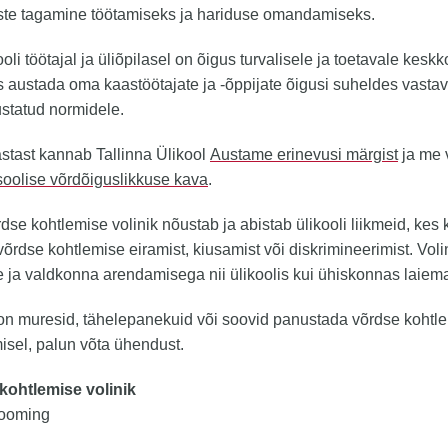
ste tagamine töötamiseks ja hariduse omandamiseks.
ooli töötajal ja üliõpilasel on õigus turvalisele ja toetavale kesk
 austada oma kaastöötajate ja -õppijate õigusi suheldes vastav
statud normidele.
stast kannab Tallinna Ülikool
Austame erinevusi märgist
ja me 
soolise võrdõiguslikkuse kava
.
dse kohtlemise volinik nõustab ja abistab ülikooli liikmeid, kes
võrdse kohtlemise eiramist, kiusamist või diskrimineerimist. Voli
e ja valdkonna arendamisega nii ülikoolis kui ühiskonnas laiema
on muresid, tähelepanekuid või soovid panustada võrdse kohtl
sel, palun võta ühendust.
kohtlemise volinik
ooming