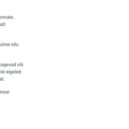
konnale,
alt
viime ellu
 kogevad või
nik tegeleb
lt.
emise