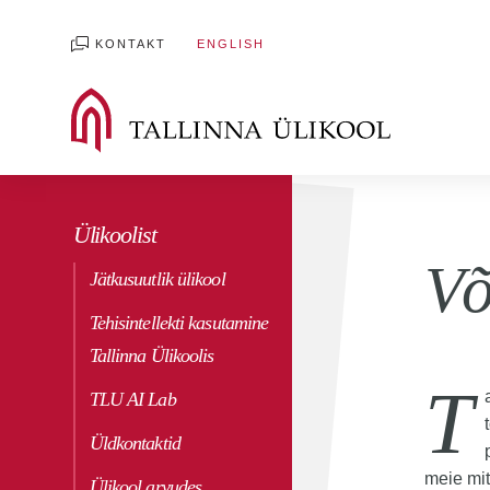
KONTAKT
ENGLISH
Ülikoolist
Võ
Jätkusuutlik ülikool
Tehisintellekti kasutamine
Tallinna Ülikoolis
T
TLU AI Lab
Üldkontaktid
meie mit
Ülikool arvudes