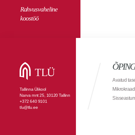
Rahvusvaheline
koostöö
ÕPIN
Avatud ta
Mikrokraad
Tallinna Ülikool
Narva mnt 25, 10120 Tallinn
Sisseastu
+372 640 9101
tlu@tlu.ee