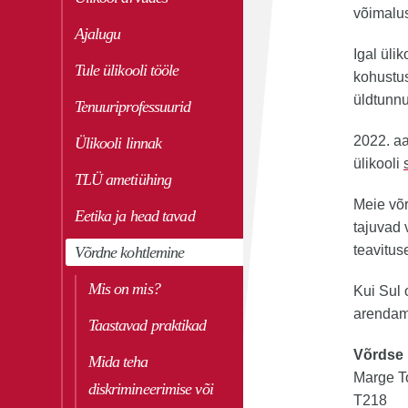
võimalu
Ajalugu
Igal ülik
Tule ülikooli tööle
kohustus
üldtunnu
Tenuuriprofessuurid
2022. aa
Ülikooli linnak
ülikooli
TLÜ ametiühing
Meie võr
Eetika ja head tavad
tajuvad 
teavitus
Võrdne kohtlemine
Mis on mis?
Kui Sul 
arendami
Taastavad praktikad
Võrdse 
Mida teha
Marge T
diskrimineerimise või
T218