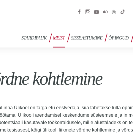
STARDIPAUK
MEIST
SISSEASTUMINE
ÕPINGUD
rdne kohtlemine
allinna Ülikool on targa elu eestvedaja, siia tahetakse tulla õppi
töötama. Ülikooli arendamisel keskendume süsteemsele ja inim
potentsiaali kasutavale töökorraldusele, mille alustaladeks on t
mekesisusest, kõigi ülikooli liikmete võrdne kohtlemine ja võrd