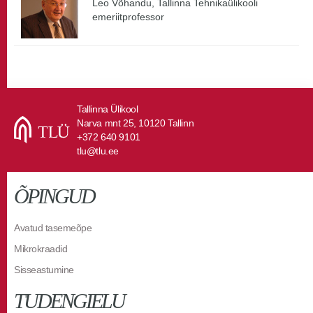
Leo Võhandu, Tallinna Tehnikaülikooli
emeriitprofessor
Tallinna Ülikool
Narva mnt 25, 10120 Tallinn
+372 640 9101
tlu@tlu.ee
ÕPINGUD
Avatud tasemeõpe
Mikrokraadid
Sisseastumine
TUDENGIELU