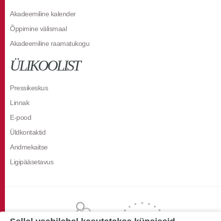
Akadeemiline kalender
Õppimine välismaal
Akadeemiline raamatukogu
ÜLIKOOLIST
Pressikeskus
Linnak
E-pood
Üldkontaktid
Andmekaitse
Ligipääsetavus