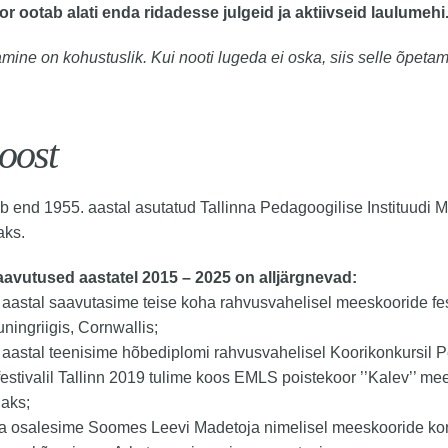
 ootab alati enda ridadesse julgeid ja aktiivseid laulumehi
amine on kohustuslik. Kui nooti lugeda ei oska, siis selle õpet
oost
b end 1955. aastal asutatud Tallinna Pedagoogilise Instituudi 
jaks.
aavutused aastatel 2015 – 2025 on alljärgnevad:
 aastal saavutasime teise koha rahvusvahelisel meeskooride fest
ingriigis, Cornwallis;
aastal teenisime hõbediplomi rahvusvahelisel Koorikonkursil Pe
festivalil Tallinn 2019 tulime koos EMLS poistekoor ’’Kalev’’ me
aks;
.a osalesime Soomes Leevi Madetoja nimelisel meeskooride kon