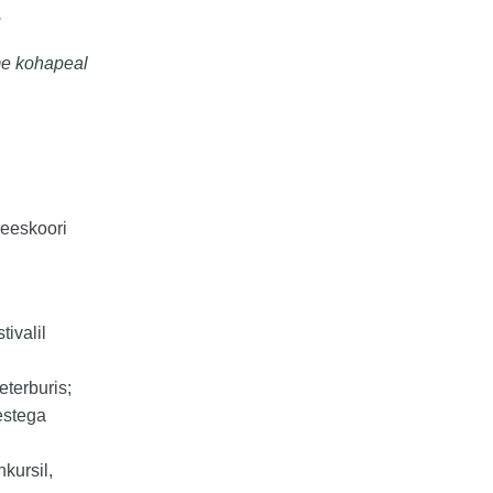
.
ame kohapeal
Meeskoori
ivalil
terburis;
estega
kursil,