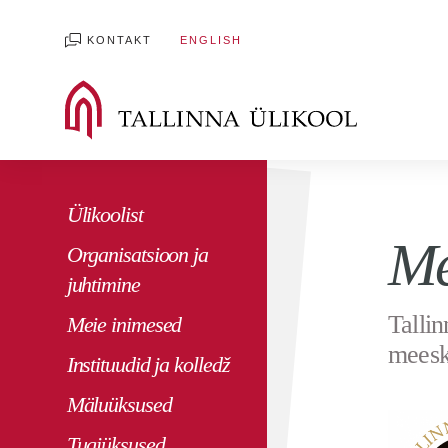
KONTAKT
ENGLISH
Ülikoolist
Me
Organisatsioon ja
juhtimine
Talli
Meie inimesed
meesk
Instituudid ja kolledž
Mäluüksused
Tugiüksused