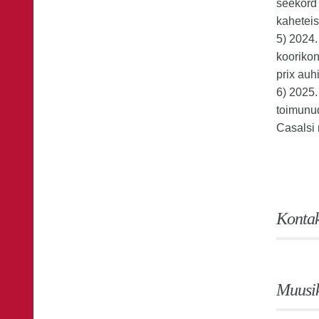
seekord 
kahetei
5) 2024.
koorikon
prix auh
6) 2025
toimunu
Casalsi 
Kontak
Muusik