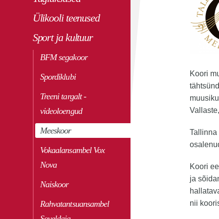
Ülikooli teenused
Sport ja kultuur
BFM segakoor
Koori mu
Spordiklubi
tähtsünd
Treeni targalt -
muusikut
videoloengud
Vallaste,
Meeskoor
Tallinna
osalenud
Vokaalansambel Vox
Nova
Koori ee
ja sõida
Naiskoor
hallata
Rahvatantsuansambel
nii koori
Soveldaja