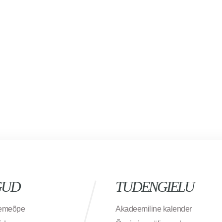
GUD
TUDENGIELU
semeõpe
Akadeemiline kalender