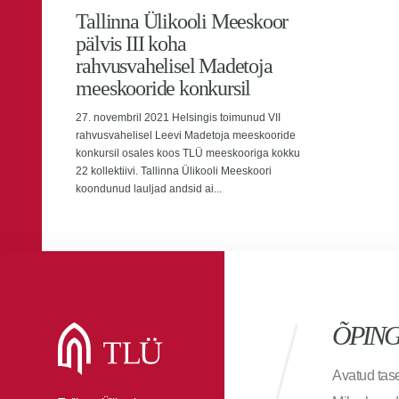
Tallinna Ülikooli Meeskoor
pälvis III koha
rahvusvahelisel Madetoja
meeskooride konkursil
27. novembril 2021 Helsingis toimunud VII
rahvusvahelisel Leevi Madetoja meeskooride
konkursil osales koos TLÜ meeskooriga kokku
22 kollektiivi. Tallinna Ülikooli Meeskoori
koondunud lauljad andsid ai...
ÕPIN
Avatud ta