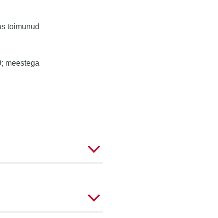
vas toimunud
9; meestega