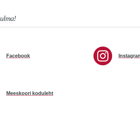
aulma!
Facebook
Instagra
Meeskoori koduleht