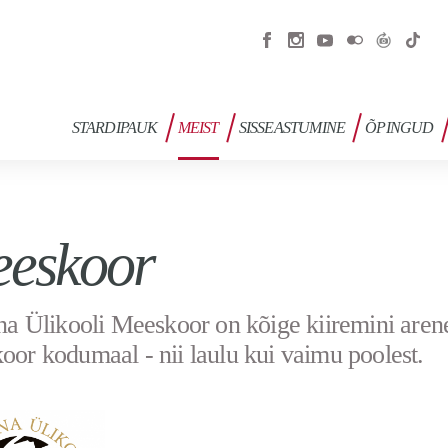
STARDIPAUK
MEIST
SISSEASTUMINE
ÕPINGUD
eskoor
nna Ülikooli Meeskoor on kõige kiiremini aren
oor kodumaal - nii laulu kui vaimu poolest.