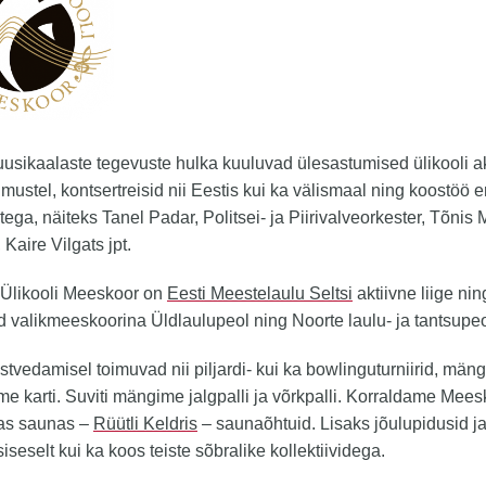
usikaalaste tegevuste hulka kuuluvad ülesastumised ülikooli ak
mustel, kontsertreisid nii Eestis kui ka välismaal ning koostöö e
ega, näiteks Tanel Padar, Politsei- ja Piirivalveorkester, Tõnis 
 Kaire Vilgats jpt.
 Ülikooli Meeskoor on
Eesti Meestelaulu Seltsi
aktiivne liige nin
 valikmeeskoorina Üldlaulupeol ning Noorte laulu- ja tantsupeo
stvedamisel toimuvad nii piljardi- kui ka bowlinguturniirid, män
me karti. Suviti mängime jalgpalli ja võrkpalli. Korraldame Mees
vas saunas –
Rüütli Keldris
– saunaõhtuid. Lisaks jõulupidusid j
siseselt kui ka koos teiste sõbralike kollektiividega.