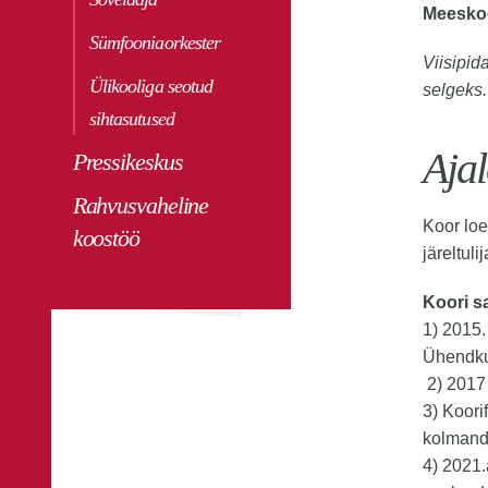
Meeskoor
Sümfooniaorkester
Viisipid
Ülikooliga seotud
selgeks.
sihtasutused
Ajal
Pressikeskus
Rahvusvaheline
Koor loe
koostöö
järeltuli
Koori s
1) 2015.
Ühendkun
2) 2017 
3) Koori
kolmand
4) 2021