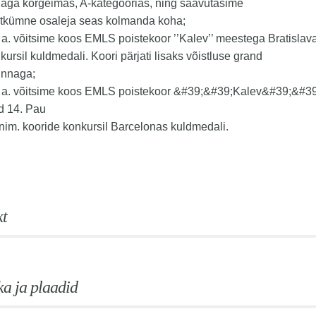
aga kõrgeimas, A-kategoorias, ning saavutasime
stkümne osaleja seas kolmanda koha;
 a. võitsime koos EMLS poistekoor ’’Kalev’’ meestega Bratisla
kursil kuldmedali. Koori pärjati lisaks võistluse grand
innaga;
. a. võitsime koos EMLS poistekoor &#39;&#39;Kalev&#39;&#3
d 14. Pau
nim. kooride konkursil Barcelonas kuldmedali.
t
a ja plaadid