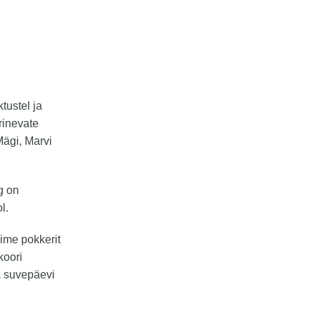
tustel ja
rinevate
Mägi, Marvi
g on
l.
gime pokkerit
koori
a suvepäevi