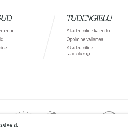
GUD
TUDENGIELU
semeõpe
Akadeemiline kalender
id
Õppimine välismaal
mine
Akadeemiline
raamatukogu
psiseid.