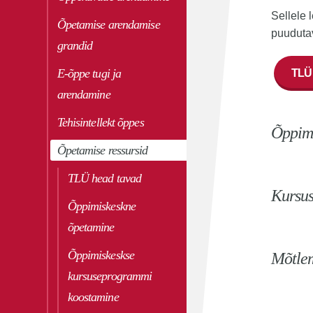
Sellele 
Õpetamise arendamise
puudutav
grandid
E-õppe tugi ja
TLÜ
arendamine
Tehisintellekt õppes
Õppim
Õpetamise ressursid
TLÜ head tavad
Kursu
Õppimiskeskne
õpetamine
Õppimiskeskse
Mõtlem
kursuseprogrammi
koostamine