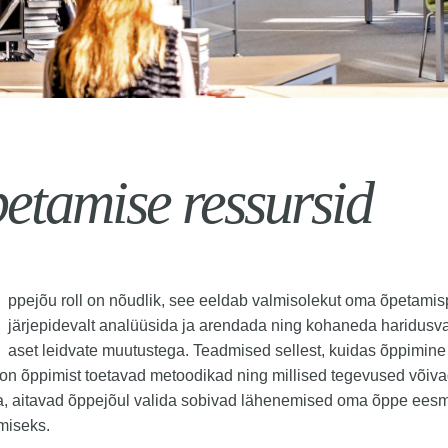
etamise ressursid
ppejõu roll on nõudlik, see eeldab valmisolekut oma õpetamis
järjepidevalt analüüsida ja arendada ning kohaneda haridus
aset leidvate muutustega. Teadmised sellest, kuidas õppimine
 on õppimist toetavad metoodikad ning millised tegevused võiva
a, aitavad õppejõul valida sobivad lähenemised oma õppe ees
miseks.