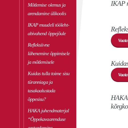
IKAP m
Mõtlemise olemus ja
arendamine ülikoolis
IKAP muudeli tööleht-
Reflek
abivahend õppejõule
Vaata
Refleksiivne
lähenemine õppimisele
ja mõtlemisele
Kuidas
Kuidas tulla toime sisu
Vaata
türanniaga ja
tasakaalustada
HAKA 
õppesisu?
kõrgko
HAKA juhendmaterjal
“Õppekavaarenduse
eestvedamine