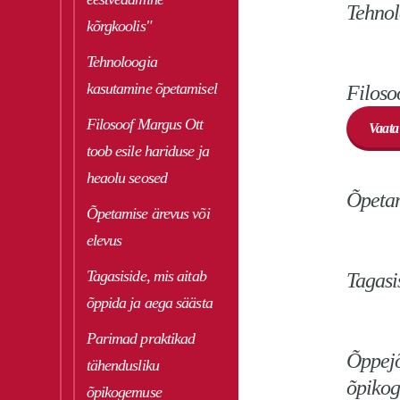
Tehnol
kõrgkoolis"
Tehnoloogia
kasutamine õpetamisel
Filoso
Filosoof Margus Ott
Vaata
toob esile hariduse ja
heaolu seosed
Õpetam
Õpetamise ärevus või
elevus
Tagasiside, mis aitab
Tagasi
õppida ja aega säästa
Parimad praktikad
Õppejõ
tähendusliku
õpikog
õpikogemuse