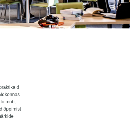
praktikaid
valdkonnas
 toimub,
d õppimist
märkide