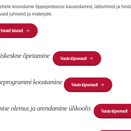
lehele koondame õppeprotsessi kavandamist, läbiviimist ja hind
aid juhiseid ja materjale.
 head tavad
iskeskne õpetamine
Vaata täpsemalt
seprogrammi koostamine
Vaata täpsemalt
ise olemus ja arendamine ülikoolis
Vaata täpsemalt