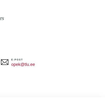
enemises
E-POST
opek@tlu.ee