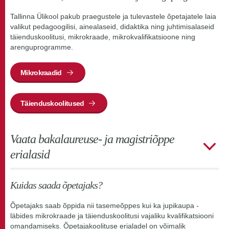
Tallinna Ülikool pakub praegustele ja tulevastele õpetajatele laia
valikut pedagoogilisi, ainealaseid, didaktika ning juhtimisalaseid
täienduskoolitusi, mikrokraade, mikrokvalifikatsioone ning
arenguprogramme.
Mikrokraadid
Täienduskoolitused
Vaata bakalaureuse- ja magistriõppe
erialasid
Kuidas saada õpetajaks?
Õpetajaks saab õppida nii tasemeõppes kui ka jupikaupa -
läbides mikrokraade ja täienduskoolitusi vajaliku kvalifikatsiooni
omandamiseks. Õpetajakoolituse erialadel on võimalik