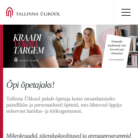
Õpi õpetajaks!
Tallinna Ülikool pakub õpetaja kutse omandamiseks
paindlikke ja personaalseid õpiteid, mis lähtuvad õppija
eelnevast haridus- ja töökogemusest.
Mikrokraadid, täienduskoolitused ja arenguprogrammid