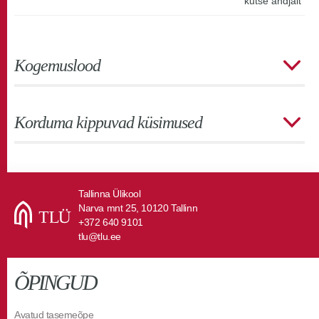
kutse andjalt
Kogemuslood
Korduma kippuvad küsimused
Tallinna Ülikool
Narva mnt 25, 10120 Tallinn
+372 640 9101
tlu@tlu.ee
ÕPINGUD
Avatud tasemeõpe