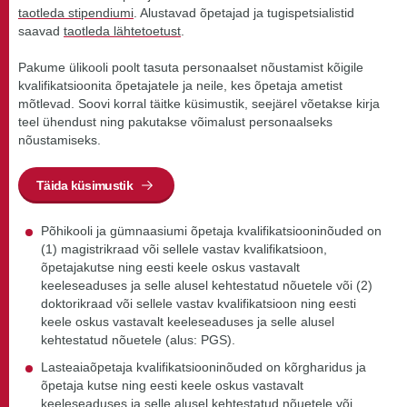
taotleda stipendiumi
. Alustavad õpetajad ja tugispetsialistid
saavad
taotleda lähtetoetust
.
Pakume ülikooli poolt tasuta personaalset nõustamist kõigile
kvalifikatsioonita õpetajatele ja neile, kes õpetaja ametist
mõtlevad. Soovi korral täitke küsimustik, seejärel võetakse kirja
teel ühendust ning pakutakse võimalust personaalseks
nõustamiseks.
Täida küsimustik
Põhikooli ja gümnaasiumi õpetaja kvalifikatsiooninõuded on
(1) magistrikraad või sellele vastav kvalifikatsioon,
õpetajakutse ning eesti keele oskus vastavalt
keeleseaduses ja selle alusel kehtestatud nõuetele või (2)
doktorikraad või sellele vastav kvalifikatsioon ning eesti
keele oskus vastavalt keeleseaduses ja selle alusel
kehtestatud nõuetele (alus: PGS).
Lasteaiaõpetaja kvalifikatsiooninõuded on kõrgharidus ja
õpetaja kutse ning eesti keele oskus vastavalt
keeleseaduses ja selle alusel kehtestatud nõuetele või