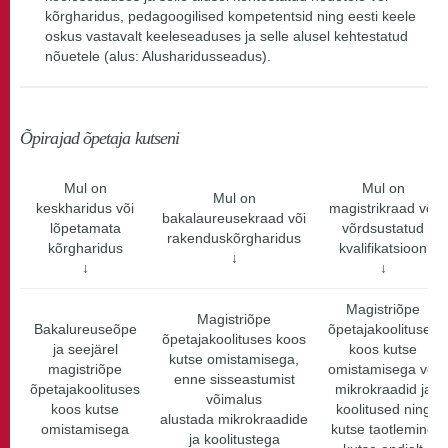
kõrgharidus, pedagoogilised kompetentsid ning eesti keele
oskus vastavalt keeleseaduses ja selle alusel kehtestatud
nõuetele (alus: Alusharidusseadus).
Õpirajad õpetaja kutseni
Mul on
Mul on
Mul on
keskharidus või
magistrikraad või
bakalaureusekraad või
lõpetamata
võrdsustatud
rakenduskõrgharidus
kõrgharidus
kvalifikatsioon
↓
↓
↓
Magistriõpe
Magistriõpe
Bakalureuseõpe
õpetajakoolituses
õpetajakoolituses koos
ja seejärel
koos kutse
kutse omistamisega,
magistriõpe
omistamisega või
enne sisseastumist
õpetajakoolituses
mikrokraadid ja
võimalus
koos kutse
koolitused ning
alustada mikrokraadide
omistamisega
kutse taotlemine
ja koolitustega