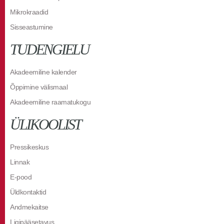
Mikrokraadid
Sisseastumine
TUDENGIELU
Akadeemiline kalender
Õppimine välismaal
Akadeemiline raamatukogu
ÜLIKOOLIST
Pressikeskus
Linnak
E-pood
Üldkontaktid
Andmekaitse
Ligipääsetavus