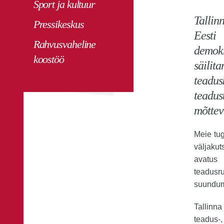
Sport ja kultuur
Tallin
Pressikeskus
Eesti
Rahvusvaheline
demokr
koostöö
säilit
teadus
teadu
mõttev
Meie tug
väljaku
avatus 
teadusr
suundum
Tallinna
teadus-,