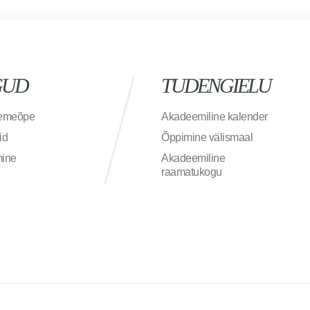
GUD
TUDENGIELU
semeõpe
Akadeemiline kalender
id
Õppimine välismaal
mine
Akadeemiline
raamatukogu