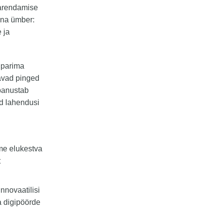
 arendamise
nna ümber:
 ja
 parima
avad pinged
panustab
d lahendusi
ame elukestva
t
innovaatilisi
 digipöörde