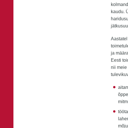
kolmanda
kaudu. 
haridusu
jätkusuu
Aastate
toimetul
ja määr
Eesti to
nii meie
tuleviku
aita
õppe
mitm
tööta
lahe
mõju