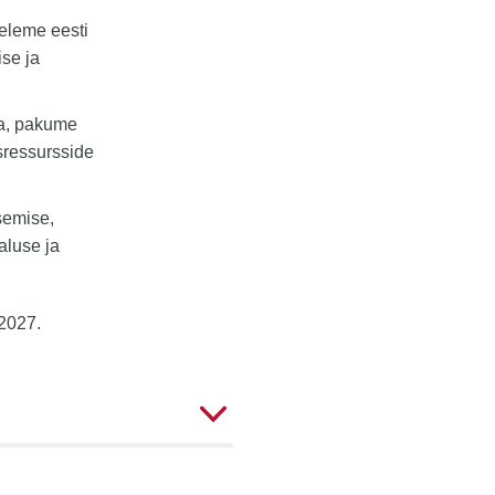
eleme eesti
ise ja
ga, pakume
sressursside
tsemise,
aluse ja
–2027.