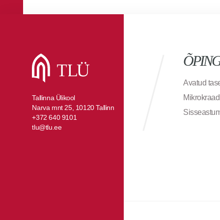
ÕPIN
Avatud ta
Mikrokraad
Tallinna Ülikool
Narva mnt 25, 10120 Tallinn
Sisseastu
+372 640 9101
tlu@tlu.ee