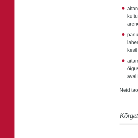
aita
kultu
aren
panu
lahe
kest
aitam
õigus
avali
Neid tao
Kõrget