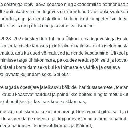
 sektoriga läbiviidava koostöö ning akadeemilise partnerluse
Ülikooli akadeemiline tegevus on koondunud viie fookusvaldko
uendus, digi- ja meediakultuur, kultuurilised kompetentsid, terve
tlik eluviis ning ühiskond ja avatud valitsemine.
l 2023–2027 keskendub Tallinna Ülikool oma tegevustega Eesti
eku toetamisele tänases ja tuleviku maailmas, mida iseloomust
amatus, aga ka uued võimalused ja nende kasutamine. Ülikool 
imimisse targa ühiskonnana, pakkudes teaduspõhiseid ja loovai
 ühiselu korraldamiseks kui ka inimestele väärika ja osaleva
väljavaate kujundamiseks. Selleks:
me tagada õpetajate järelkasvu kõikidel haridustasemetel, toet
 kaudu kaasavat haridust ja paindlikke õpiteid ning toimetuleku
ekultuurilises ja -keelses koolikeskkonnas;
me välja ühiskonna ja kultuuri arengut toetavaid digitaalseid ja 
ndusi, arendame meedia- ja digipädevust ning aitame kohaneda
dega hariduses, loomevaldkonnas ja tööturul;