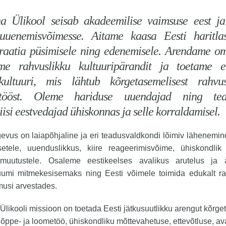
na Ülikool seisab akadeemilise vaimsuse eest j
 uuenemisvõimesse. Aitame kaasa Eesti haritla
aatia püsimisele ning edenemisele. Arendame om
ame rahvuslikku kultuuripärandit ja toetame ee
kultuuri, mis lähtub kõrgetasemelisest rahvus
stööst. Oleme hariduse uuendajad ning tea
iisi eestvedajad ühiskonnas ja selle korraldamisel.
evus on laiapõhjaline ja eri teadusvaldkondi lõimiv lähenemin
tsetele, uuenduslikkus, kiire reageerimisvõime, ühiskondlik 
muutustele. Osaleme eestikeelses avalikus arutelus ja 
uumi mitmekesisemaks ning Eesti võimele toimida edukalt ra
usi arvestades.
 Ülikooli missioon on toetada Eesti jätkusuutlikku arengut kõrg
 õppe- ja loometöö, ühiskondliku mõttevahetuse, ettevõtluse, ava