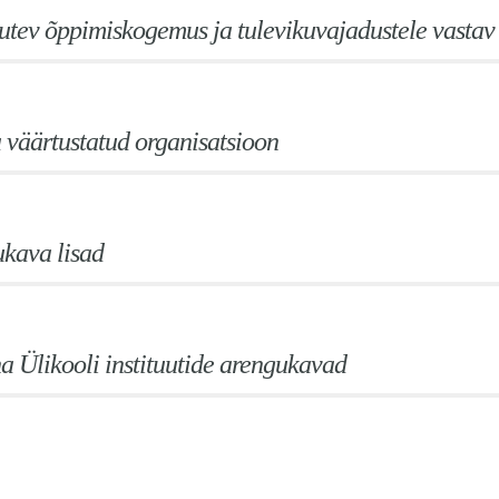
tev õppimiskogemus ja tulevikuvajadustele vastav
a väärtustatud organisatsioon
kava lisad
na Ülikooli instituutide arengukavad