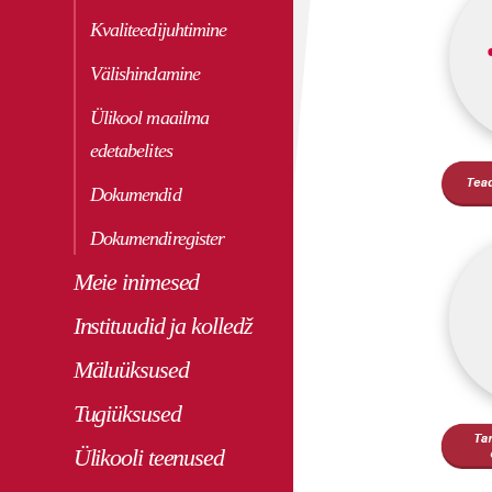
Kvaliteedijuhtimine
Välishindamine
Ülikool maailma
edetabelites
Dokumendid
Dokumendiregister
Meie inimesed
Instituudid ja kolledž
Mäluüksused
Tugiüksused
Ülikooli teenused