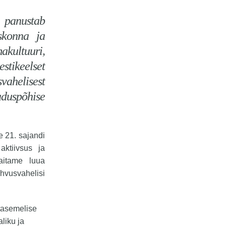
a panustab
skonna ja
akultuuri,
stikeelset
vahelisest
duspõhise
e 21. sajandi
aktiivsus ja
aitame luua
hvusvahelisi
etasemelise
liku ja