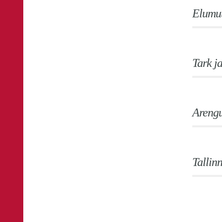
Elumuu
Tark j
Arengu
Tallin