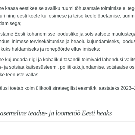
me kaasa eestikeelse avaliku ruumi tõhusamale toimimisele, teg
uri ning eesti keele kui esimese ja teise keele õpetamise, uurim
damisega;
stame Eesti kohanemisse looduslike ja sotsiaalsete muutuste
ndusi inimese tervisekäitumise ja heaolu kujundamiseks, loodu
likuks haldamiseks ja rohepöörde elluviimiseks;
e kujundada riigi ja kohalikul tasandil toimivaid lahendusi vali
- ja sotsiaalkaitsesüsteemi, poliitikakujundamise, sotsiaalse os
ke teenuste vallas.
tlusi toetab kolm ülikooli strateegilist eesmärki aastateks 2023
asemeline teadus- ja loometöö Eesti heaks