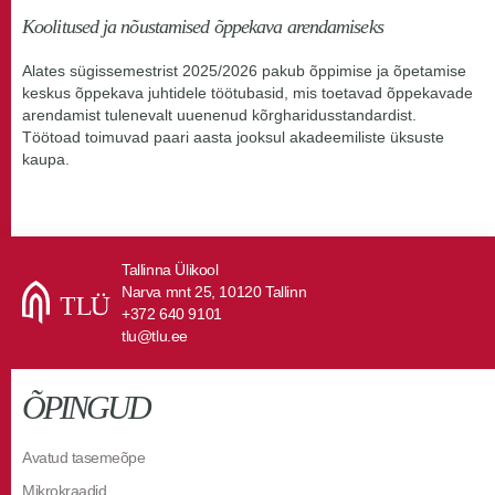
Koolitused ja nõustamised õppekava arendamiseks
Alates sügissemestrist 2025/2026 pakub õppimise ja õpetamise
keskus õppekava juhtidele töötubasid, mis toetavad õppekavade
arendamist tulenevalt uuenenud kõrgharidusstandardist.
Töötoad toimuvad paari aasta jooksul akadeemiliste üksuste
kaupa.
Tallinna Ülikool
Narva mnt 25, 10120 Tallinn
+372 640 9101
tlu@tlu.ee
ÕPINGUD
Avatud tasemeõpe
Mikrokraadid