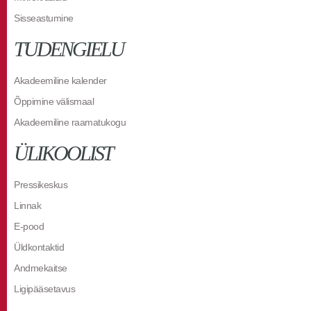
Sisseastumine
TUDENGIELU
Akadeemiline kalender
Õppimine välismaal
Akadeemiline raamatukogu
ÜLIKOOLIST
Pressikeskus
Linnak
E-pood
Üldkontaktid
Andmekaitse
Ligipääsetavus