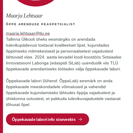
Maarja Lehtsaar
ÕPPE ARENDUSE PEASPETSIALIST
maarja.lehtsaar@tlu.ee
Tallinna Ülikooli üheks eesmärgiks on arendada
tulevikupädevusi toetavat kvaliteetset õpet, kujundades
õppimiseks mitmekesiseid ja personaalsetest vajadustest
lähtuvaid viise. 2024. aasta kevadel loodi koostöös Sotsiaalse
Innovatsiooni Laboriga (edaspidi SiLab) uuenduslik viis TLÜ
õppekavade arendamiseks töötades välja õppekavade labori.
Õppekavade labori (lühend: ÕppeLab) eesmärk on anda
õppekavade meeskondadele võimalused ja vahendid
õppekavade kujundamiseks lähtudes õppija vajadustest ja
ühiskonna ootustest, et pakkuda tulevikuvajadustele vastavat
tõhusat õpet.
Õppekavade labori info siseveebis