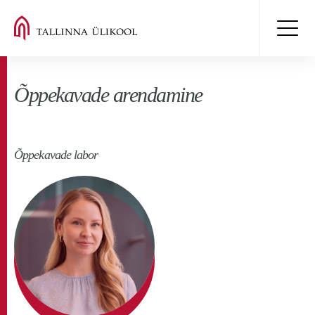
Õppekavade arendamine
Õppekavade labor