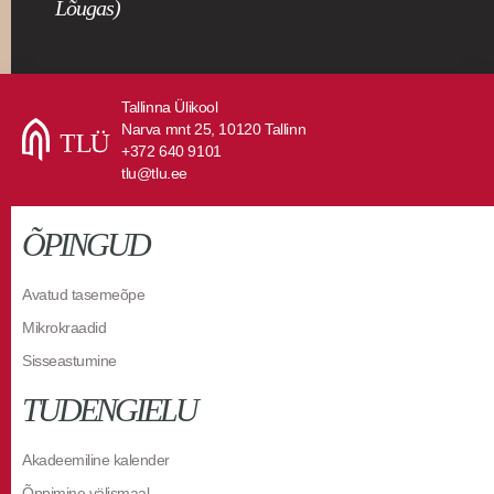
Lõugas)
Tallinna Ülikool
Narva mnt 25, 10120 Tallinn
+372 640 9101
tlu@tlu.ee
ÕPINGUD
Avatud tasemeõpe
Mikrokraadid
Sisseastumine
TUDENGIELU
Akadeemiline kalender
Õppimine välismaal