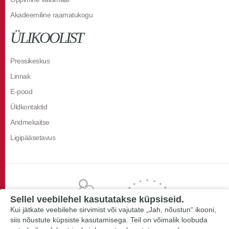
Akadeemiline raamatukogu
ÜLIKOOLIST
Pressikeskus
Linnak
E-pood
Üldkontaktid
Andmekaitse
Ligipääsetavus
Sellel veebilehel kasutatakse küpsiseid.
Kui jätkate veebilehe sirvimist või vajutate „Jah, nõustun“ ikooni,
siis nõustute küpsiste kasutamisega. Teil on võimalik loobuda