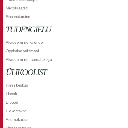
Mikrokraadid
Sisseastumine
TUDENGIELU
Akadeemiline kalender
Õppimine välismaal
Akadeemiline raamatukogu
ÜLIKOOLIST
Pressikeskus
Linnak
E-pood
Üldkontaktid
Andmekaitse