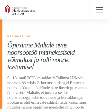
HARIDUSBLOGI
Õpiränne Maltale avas
noorsootöö mitmekesiseid
võimalusi ja rolli noorte
toetamisel
9.–13. mail 2026 korraldasid Tallinna Ülikooli
noorsootöö eriala 2. kursuse tudengid Erasmus+
noorsootöötajate õpirände akrediteeringu raames
õppevisiidi Maltale, et tutvuda sealse
noorsootööga, selle tööviiside ja korraldusega.
Fookuses olid erinevate sihtrühmade kaasamine,
mitteformaalse õppimise meetodid ning noorte