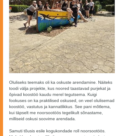
Oluliseks teemaks oli ka oskuste arendamine. Näiteks
toodi välja projekte, kus noored taastavad purjekat ja
õpivad koostöö kaudu merel tegutsema. Kuigi
fookuses on ka praktilised oskused, on veel olulisemad
koostöö, vastutus ja kannatlikkus. See pani mõtlema,
kui täpselt me noorsootöös tegelikult sõnastame,
milliseid oskusi soovime arendada.
Samuti tõusis esile kogukondade roll noorsootöös.