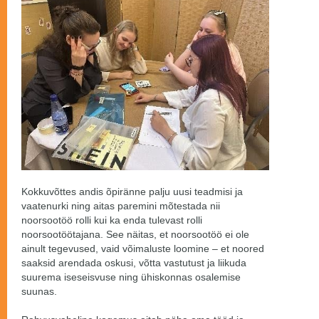
Kokkuvõttes andis õpiränne palju uusi teadmisi ja
vaatenurki ning aitas paremini mõtestada nii
noorsootöö rolli kui ka enda tulevast rolli
noorsootöötajana. See näitas, et noorsootöö ei ole
ainult tegevused, vaid võimaluste loomine – et noored
saaksid arendada oskusi, võtta vastutust ja liikuda
suurema iseseisvuse ning ühiskonnas osalemise
suunas.