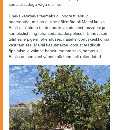
spetsialistidega väga oluline.
Üheks keskseks teemaks oli noorest lähtuv
noorsootöö, mis on oluline põhimõte nii Maltal kui ka
Eestis – lähtuda tuleb noorte vajadustest, huvidest ja
kontekstist ning teha seda teaduspõhiselt. Erinevused
tulid esile pigem rakenduses, näiteks looduskeskkonna
kasutamises. Maltal kasutatakse loodust teadlikult
õppimise ja vaimse heaolu toetamiseks, samas kui
Eestis on see veel vähem süsteemselt rakendatud.