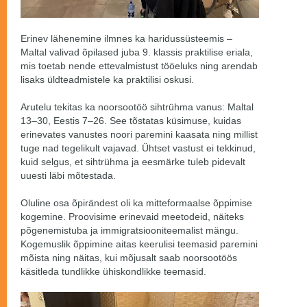
Erinev lähenemine ilmnes ka haridussüsteemis –
Maltal valivad õpilased juba 9. klassis praktilise eriala,
mis toetab nende ettevalmistust tööeluks ning arendab
lisaks üldteadmistele ka praktilisi oskusi.
Arutelu tekitas ka noorsootöö sihtrühma vanus: Maltal
13–30, Eestis 7–26. See tõstatas küsimuse, kuidas
erinevates vanustes noori paremini kaasata ning millist
tuge nad tegelikult vajavad. Ühtset vastust ei tekkinud,
kuid selgus, et sihtrühma ja eesmärke tuleb pidevalt
uuesti läbi mõtestada.
Oluline osa õpirändest oli ka mitteformaalse õppimise
kogemine. Proovisime erinevaid meetodeid, näiteks
põgenemistuba ja immigratsiooniteemalist mängu.
Kogemuslik õppimine aitas keerulisi teemasid paremini
mõista ning näitas, kui mõjusalt saab noorsootöös
käsitleda tundlikke ühiskondlikke teemasid.