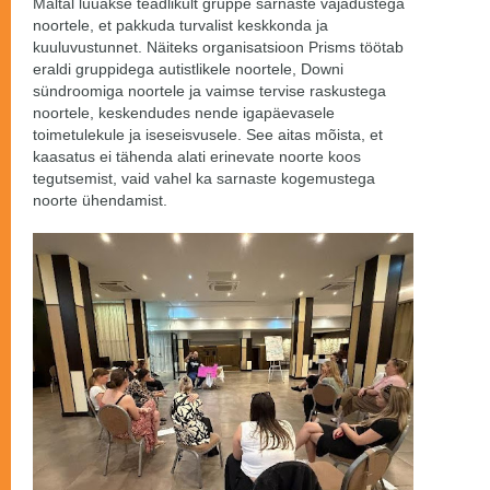
Maltal luuakse teadlikult gruppe sarnaste vajadustega
noortele, et pakkuda turvalist keskkonda ja
kuuluvustunnet. Näiteks organisatsioon Prisms töötab
eraldi gruppidega autistlikele noortele, Downi
sündroomiga noortele ja vaimse tervise raskustega
noortele, keskendudes nende igapäevasele
toimetulekule ja iseseisvusele. See aitas mõista, et
kaasatus ei tähenda alati erinevate noorte koos
tegutsemist, vaid vahel ka sarnaste kogemustega
noorte ühendamist.