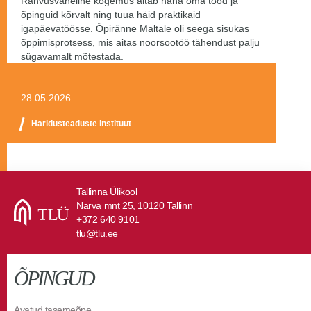
Rahvusvaheline kogemus aitab näha oma tööd ja
õpinguid kõrvalt ning tuua häid praktikaid
igapäevatöösse. Õpiränne Maltale oli seega sisukas
õppimisprotsess, mis aitas noorsootöö tähendust palju
sügavamalt mõtestada.
28.05.2026
Haridusteaduste instituut
Tallinna Ülikool
Narva mnt 25, 10120 Tallinn
+372 640 9101
tlu@tlu.ee
ÕPINGUD
Avatud tasemeõpe