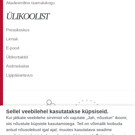
Akadeemiline raamatukogu
ÜLIKOOLIST
Pressikeskus
Linnak
E-pood
Üldkontaktid
Andmekaitse
Ligipääsetavus
Sellel veebilehel kasutatakse küpsiseid.
Kui jätkate veebilehe sirvimist või vajutate „Jah, nõustun“ ikooni,
siis nõustute küpsiste kasutamisega. Teil on võimalik loobuda
antud nõusolekust igal ajal, muutes kasutatava seadme