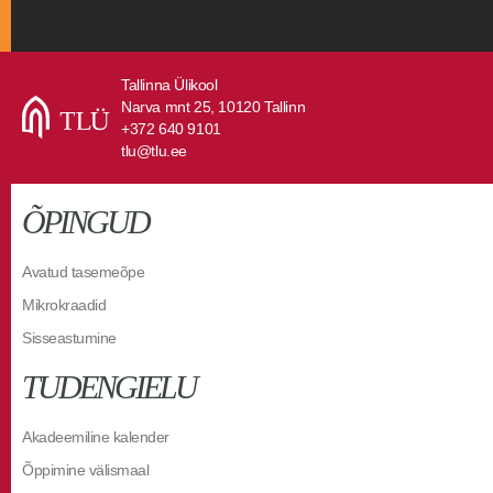
Tallinna Ülikool
Narva mnt 25, 10120 Tallinn
+372 640 9101
tlu@tlu.ee
ÕPINGUD
Avatud tasemeõpe
Mikrokraadid
Sisseastumine
TUDENGIELU
Akadeemiline kalender
Õppimine välismaal