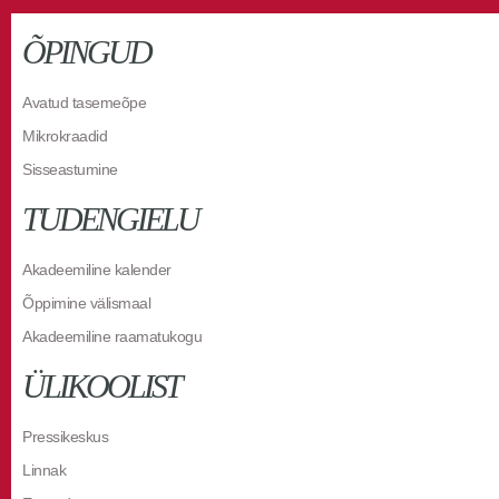
ÕPINGUD
Avatud tasemeõpe
Mikrokraadid
Sisseastumine
TUDENGIELU
Akadeemiline kalender
Õppimine välismaal
Akadeemiline raamatukogu
ÜLIKOOLIST
Pressikeskus
Linnak