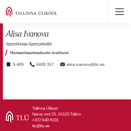
Alisa Ivanova
õppenõustaja-õppespetsialist
Humanitaarteaduste instituut
S-409
6409 357
alisa.ivanova@tlu.ee
Tallinna Ülikool
Narva mnt 25, 10120 Tallinn
+372 640 9101
tlu@tlu.ee