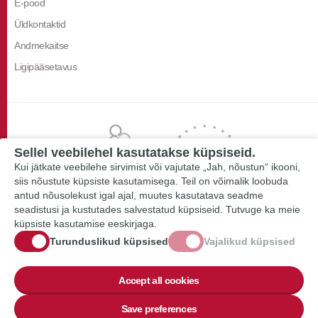
E-pood
Üldkontaktid
Andmekaitse
Ligipääsetavus
Sellel veebilehel kasutatakse küpsiseid.
Kui jätkate veebilehe sirvimist või vajutate „Jah, nõustun“ ikooni,
siis nõustute küpsiste kasutamisega. Teil on võimalik loobuda
antud nõusolekust igal ajal, muutes kasutatava seadme
seadistusi ja kustutades salvestatud küpsiseid. Tutvuge ka meie
küpsiste kasutamise eeskirjaga.
Turunduslikud küpsised
Vajalikud küpsised
Accept all cookies
Save preferences