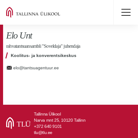
Elo Unt
rahvatantsuansambli "Soveldaja" juhendaja
Koolitus- ja konverentsikeskus
elo@tantsuagentuur.ee
Tallinna Ülikool
Narva mnt 25, 10120 Tallinn
+372 640 9101
tlu@tlu.ee