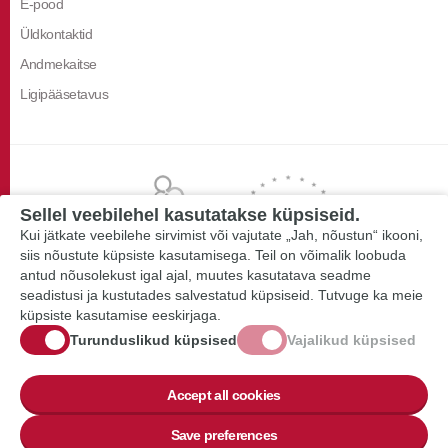
E-pood
Üldkontaktid
Andmekaitse
Ligipääsetavus
Sellel veebilehel kasutatakse küpsiseid.
Kui jätkate veebilehe sirvimist või vajutate „Jah, nõustun“ ikooni,
siis nõustute küpsiste kasutamisega. Teil on võimalik loobuda
antud nõusolekust igal ajal, muutes kasutatava seadme
seadistusi ja kustutades salvestatud küpsiseid. Tutvuge ka meie
küpsiste kasutamise eeskirjaga.
Turunduslikud küpsised
Vajalikud küpsised
Accept all cookies
Save preferences