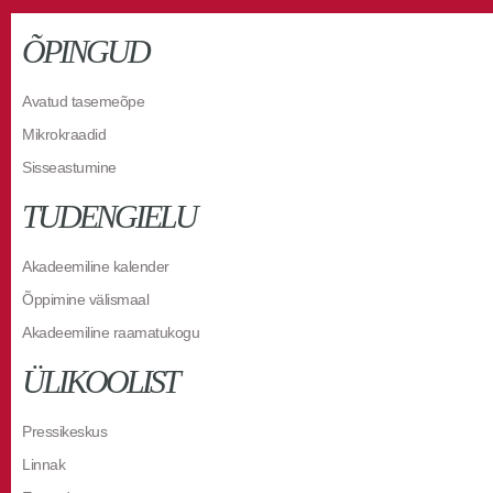
ÕPINGUD
Avatud tasemeõpe
Mikrokraadid
Sisseastumine
TUDENGIELU
Akadeemiline kalender
Õppimine välismaal
Akadeemiline raamatukogu
ÜLIKOOLIST
Pressikeskus
Linnak