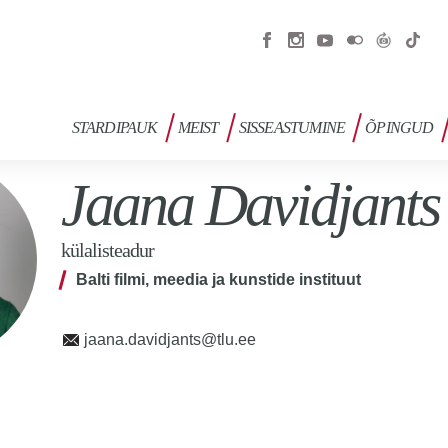
STARDIPAUK
MEIST
SISSEASTUMINE
ÕPINGUD
Jaana Davidjants
külalisteadur
Balti filmi, meedia ja kunstide instituut
jaana.davidjants@tlu.ee