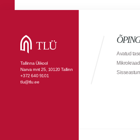
ÕPIN
Avatud ta
Mikrokraad
Tallinna Ülikool
Narva mnt 25, 10120 Tallinn
Sisseastu
+372 640 9101
tlu@tlu.ee