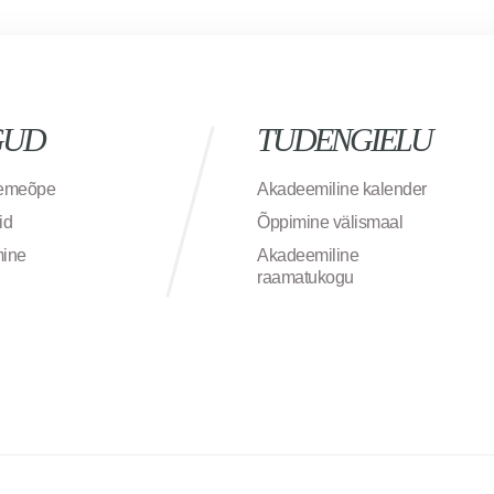
GUD
TUDENGIELU
semeõpe
Akadeemiline kalender
id
Õppimine välismaal
mine
Akadeemiline
raamatukogu