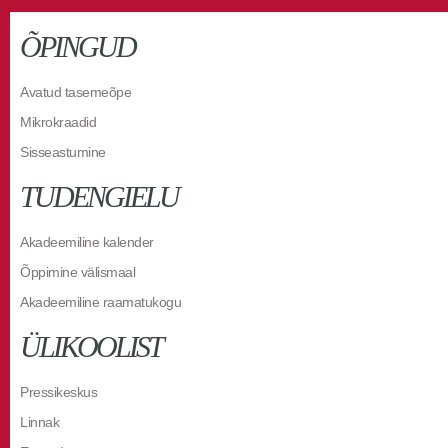
ÕPINGUD
Avatud tasemeõpe
Mikrokraadid
Sisseastumine
TUDENGIELU
Akadeemiline kalender
Õppimine välismaal
Akadeemiline raamatukogu
ÜLIKOOLIST
Pressikeskus
Linnak