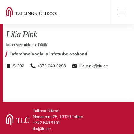
Lilia Pink
infosüsteemide analüütik
Infotehnoloogia ja infoturbe osakond
S-202
+372 640 9298
lilia.pink@tlu.ee
Tallinna Ülikool
Narva mnt 25, 10120 Tallinn
+372 640 9101
tlu@tlu.ee