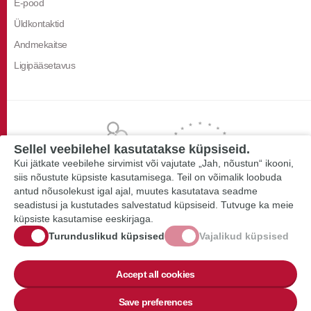
E-pood
Üldkontaktid
Andmekaitse
Ligipääsetavus
Sellel veebilehel kasutatakse küpsiseid.
Kui jätkate veebilehe sirvimist või vajutate „Jah, nõustun“ ikooni,
siis nõustute küpsiste kasutamisega. Teil on võimalik loobuda
antud nõusolekust igal ajal, muutes kasutatava seadme
seadistusi ja kustutades salvestatud küpsiseid. Tutvuge ka meie
küpsiste kasutamise eeskirjaga.
Turunduslikud küpsised
Vajalikud küpsised
Accept all cookies
Save preferences