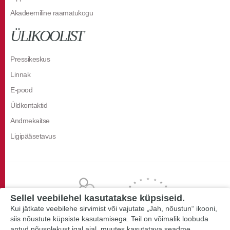
Akadeemiline raamatukogu
ÜLIKOOLIST
Pressikeskus
Linnak
E-pood
Üldkontaktid
Andmekaitse
Ligipääsetavus
Sellel veebilehel kasutatakse küpsiseid.
Kui jätkate veebilehe sirvimist või vajutate „Jah, nõustun“ ikooni,
siis nõustute küpsiste kasutamisega. Teil on võimalik loobuda
antud nõusolekust igal ajal, muutes kasutatava seadme