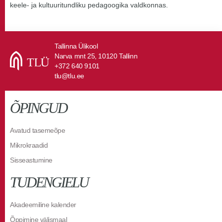
keele- ja kultuuritundliku pedagoogika valdkonnas.
Tallinna Ülikool
Narva mnt 25, 10120 Tallinn
+372 640 9101
tlu@tlu.ee
ÕPINGUD
Avatud tasemeõpe
Mikrokraadid
Sisseastumine
TUDENGIELU
Akadeemiline kalender
Õppimine välismaal