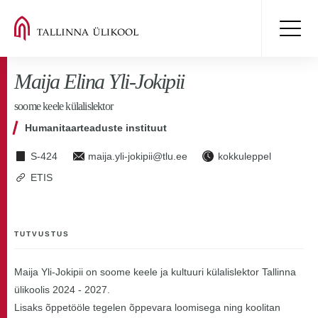
Maija Elina Yli-Jokipii
soome keele külalislektor
Humanitaarteaduste instituut
S-424
maija.yli-jokipii@tlu.ee
kokkuleppel
ETIS
TUTVUSTUS
Maija Yli-Jokipii on soome keele ja kultuuri külalislektor Tallinna
ülikoolis 2024 - 2027.
Lisaks õppetööle tegelen õppevara loomisega ning koolitan