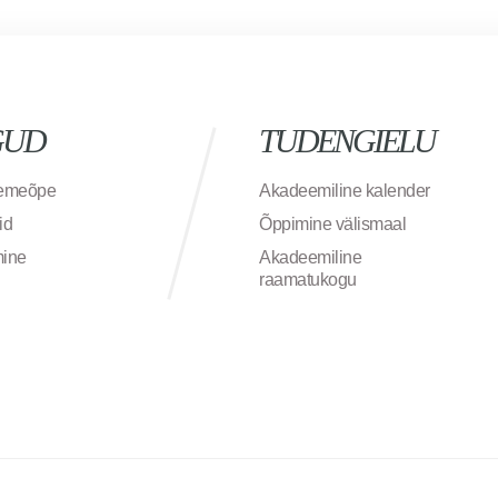
GUD
TUDENGIELU
semeõpe
Akadeemiline kalender
id
Õppimine välismaal
mine
Akadeemiline
raamatukogu