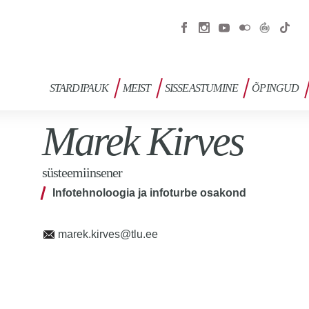
STARDIPAUK
MEIST
SISSEASTUMINE
ÕPINGUD
Marek Kirves
süsteemiinsener
Infotehnoloogia ja infoturbe osakond
marek.kirves@tlu.ee