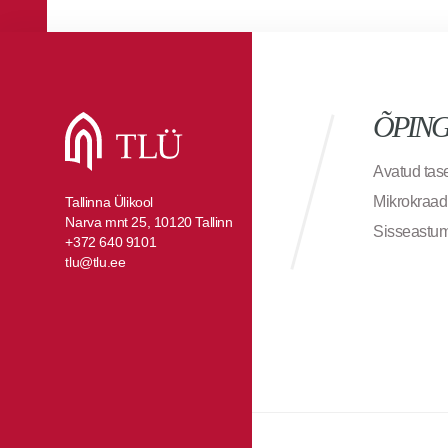
ÕPIN
Avatud ta
Mikrokraad
Tallinna Ülikool
Narva mnt 25, 10120 Tallinn
Sisseastu
+372 640 9101
tlu@tlu.ee