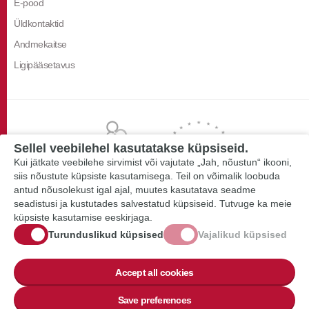
E-pood
Üldkontaktid
Andmekaitse
Ligipääsetavus
Sellel veebilehel kasutatakse küpsiseid.
Kui jätkate veebilehe sirvimist või vajutate „Jah, nõustun“ ikooni,
siis nõustute küpsiste kasutamisega. Teil on võimalik loobuda
antud nõusolekust igal ajal, muutes kasutatava seadme
seadistusi ja kustutades salvestatud küpsiseid. Tutvuge ka meie
küpsiste kasutamise eeskirjaga.
Turunduslikud küpsised
Vajalikud küpsised
Accept all cookies
Save preferences