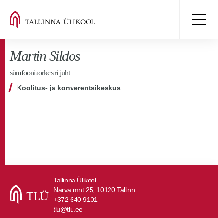
Martin Sildos
sümfooniaorkestri juht
Koolitus- ja konverentsikeskus
Tallinna Ülikool
Narva mnt 25, 10120 Tallinn
+372 640 9101
tlu@tlu.ee