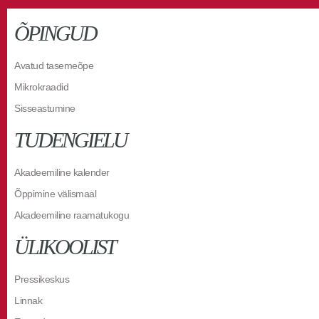
ÕPINGUD
Avatud tasemeõpe
Mikrokraadid
Sisseastumine
TUDENGIELU
Akadeemiline kalender
Õppimine välismaal
Akadeemiline raamatukogu
ÜLIKOOLIST
Pressikeskus
Linnak