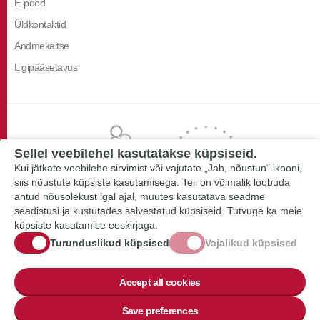
E-pood
Üldkontaktid
Andmekaitse
Ligipääsetavus
Sellel veebilehel kasutatakse küpsiseid.
Kui jätkate veebilehe sirvimist või vajutate „Jah, nõustun“ ikooni,
siis nõustute küpsiste kasutamisega. Teil on võimalik loobuda
antud nõusolekust igal ajal, muutes kasutatava seadme
seadistusi ja kustutades salvestatud küpsiseid. Tutvuge ka meie
küpsiste kasutamise eeskirjaga.
Turunduslikud küpsised
Vajalikud küpsised
Accept all cookies
Save preferences