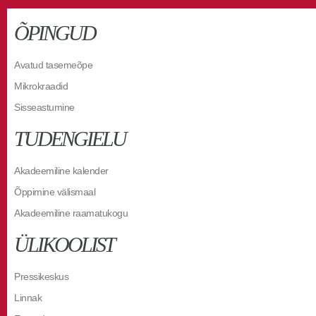
ÕPINGUD
Avatud tasemeõpe
Mikrokraadid
Sisseastumine
TUDENGIELU
Akadeemiline kalender
Õppimine välismaal
Akadeemiline raamatukogu
ÜLIKOOLIST
Pressikeskus
Linnak