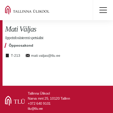
Mati Väljas
õppeinfosüsteemi spetsialist
Õppeosakond
T-213
mati.valjas@tlu.ee
Tallinna Ülikool
Narva mnt 25, 10120 Tallinn
+372 640 9101
tlu@tlu.ee