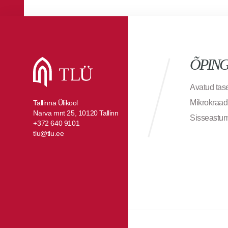
ÕPIN
Avatud ta
Mikrokraad
Tallinna Ülikool
Narva mnt 25, 10120 Tallinn
Sisseastu
+372 640 9101
tlu@tlu.ee