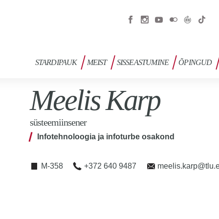
STARDIPAUK
MEIST
SISSEASTUMINE
ÕPINGUD
Meelis Karp
süsteemiinsener
Infotehnoloogia ja infoturbe osakond
M-358
+372 640 9487
meelis.karp@tlu.