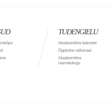
GUD
TUDENGIELU
semeõpe
Akadeemiline kalender
id
Õppimine välismaal
mine
Akadeemiline
raamatukogu